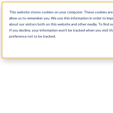
18
Day
:
This website stores cookies on your computer. These cookies are 
17
HR
:
allow us to remember you. We use this information in order to im
10
Min
about our visitors both on this website and other media. To find o
:
If you decline, your information won’t be tracked when you visit t
33
Sec
preference not to be tracked.