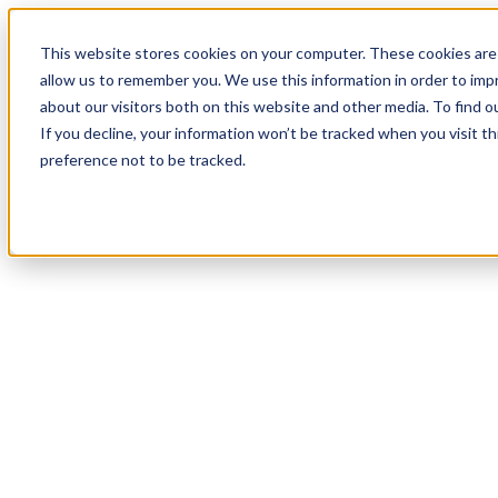
19
Day
:
This website stores cookies on your computer. These cookies are 
14
HR
:
allow us to remember you. We use this information in order to im
42
Min
about our visitors both on this website and other media. To find o
:
If you decline, your information won’t be tracked when you visit t
25
Sec
preference not to be tracked.