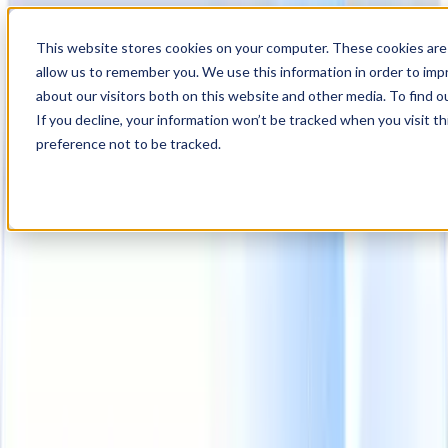
16
Day
:
This website stores cookies on your computer. These cookies are 
11
HR
:
allow us to remember you. We use this information in order to im
44
Min
about our visitors both on this website and other media. To find o
:
If you decline, your information won’t be tracked when you visit t
49
Sec
preference not to be tracked.