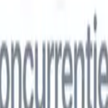
ns
🇮🇹
Italiaans
🇨🇳
Chinees
ns
🇮🇹
Italiaans
🇨🇳
Chinees