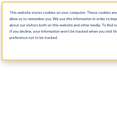
20
Day
:
This website stores cookies on your computer. These cookies are 
02
HR
:
allow us to remember you. We use this information in order to im
35
Min
about our visitors both on this website and other media. To find o
:
If you decline, your information won’t be tracked when you visit t
19
Sec
preference not to be tracked.