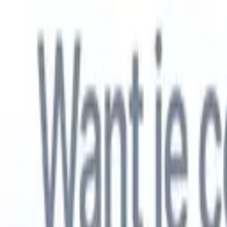
Nederlands
🇺🇸
Engels
🇫🇷
Frans
🇧🇷
Portugees
🇪🇸
Spaans
🇩🇪
Duits
🇯🇵
Japa
Producten
Functies
AI
Prijzen
Kenniscentrum
Krijg toegang tot alle Recruit CRM via ÉÉN krachtige mobiele app
Instellen op het web, dan gebruiken op mobiel.
Nu aanmelden
Nederlands
🇺🇸
Engels
🇫🇷
Frans
🇧🇷
Portugees
🇪🇸
Spaans
🇩🇪
Duits
🇯🇵
Japa
Ik wil een demo