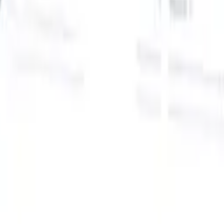
Onze AI-functies voor slimme recruiters
GPT-integratie
Automatiseer contentcreatie en
kandidaatbetrokkenheid met GPT.
AI-sourcing
Zoek over het hele
internet met natuurlijke taal.
AI-kandidaatmatching
Koppel
gekwalificeerde kandidaten aan functies met AI-gestuurde
analyse.
Outreach-sequencing
Betrek kandidaten via slimme e-mail-,
sms- en LinkedIn-sequenties.
Ontketen Wervingsefficiëntie Zoals Nooit Tevoren
Ik wil een demo