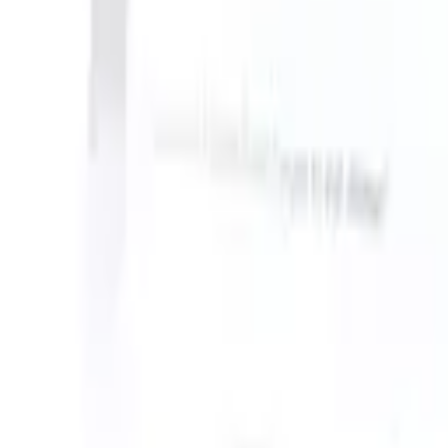
an take instructions?
|
Save my seat