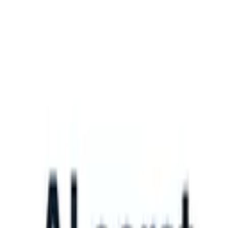
What happens when your ATS can take instructions?
|
Save my seat