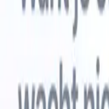
Gratis proberen
AI die het werk voor je doet
Onze ne
AI-agenten verwerken e-mailreacties,
Alles beki
kandidaatverzendingen, cv-opmaak en
CV-analys
sourcingstrategieën, zodat je meer controle hebt over je
herkennen
werving en de snelheid en nauwkeurigheid verbetert.
opstellen d
opgemaakte
Hoe AI-agenten de manier waarop je aanwerft kunnen
gebrande k
veranderen.
↗
Nieuwe release
Verbind uw data met AI via Recruit
CRM MCP
Wat wij bieden