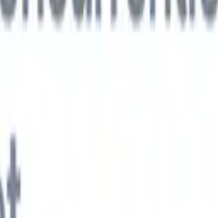
xt-gen AI-agenten
jken
e-agent
Train een agent om aangepaste velden in cv's die je parseert te
.
Kandidaatverzending-agent
Laat AI een verzorgde kandidatenlijst
ie klaar is voor e-mailverzending.
CV-opmaak-agent
Genereer direct AI-
 cv's en sla ze op als PDF's.
Kandidaat-pitchagent
Maak verzorgde,
andidaat-pitch e-mails met AI.
Oplossingen per branche