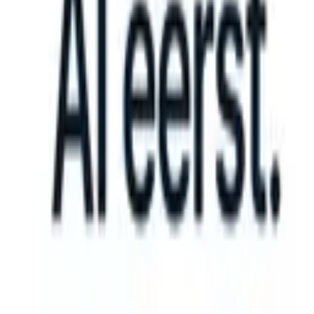
an take instructions?
|
Save my seat
What happens when your ATS c
Producten
Functies
AI
Prijzen
Kenniscentrum
Inloggen
Gratis proberen