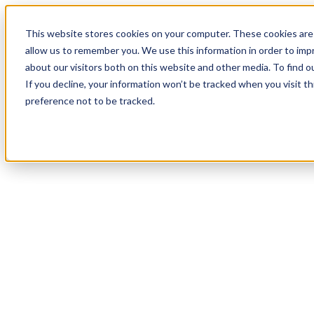
18
Day
:
This website stores cookies on your computer. These cookies are 
12
HR
:
allow us to remember you. We use this information in order to im
06
Min
about our visitors both on this website and other media. To find o
:
If you decline, your information won’t be tracked when you visit t
58
Sec
preference not to be tracked.