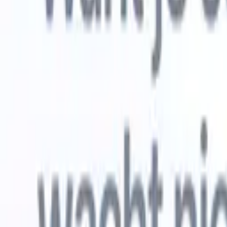
Gratis proberen
AI die het werk voor je doet
Onze ne
AI-agenten verwerken e-mailreacties,
Alles beki
kandidaatverzendingen, cv-opmaak en
CV-analys
sourcingstrategieën, zodat je meer controle hebt over je
herkennen
werving en de snelheid en nauwkeurigheid verbetert.
opstellen d
opgemaakte
Hoe AI-agenten de manier waarop je aanwerft kunnen
gebrande k
veranderen.
↗
Nieuwe release
Verbind uw data met AI via Recruit
CRM MCP
Wat wij bieden