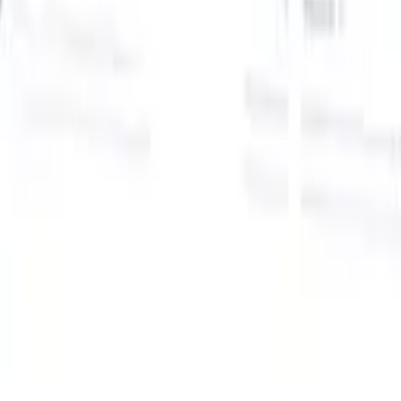
Onze AI-functies voor slimme recruiters
GPT-integratie
Automatiseer contentcreatie en
kandidaatbetrokkenheid met GPT.
AI-sourcing
Zoek over het hele
internet met natuurlijke taal.
AI-kandidaatmatching
Koppel
gekwalificeerde kandidaten aan functies met AI-gestuurde
analyse.
Outreach-sequencing
Betrek kandidaten via slimme e-mail-,
sms- en LinkedIn-sequenties.
Ontketen Wervingsefficiëntie Zoals Nooit Tevoren
Ik wil een demo