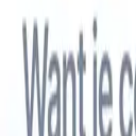
Nederlands
🇺🇸
Engels
🇫🇷
Frans
🇧🇷
Portugees
🇪🇸
Spaans
🇩🇪
Duits
🇯🇵
Japa
Producten
Functies
AI
Prijzen
Kenniscentrum
Krijg toegang tot alle Recruit CRM via ÉÉN krachtige mobiele app
Instellen op het web, dan gebruiken op mobiel.
Nu aanmelden
Nederlands
🇺🇸
Engels
🇫🇷
Frans
🇧🇷
Portugees
🇪🇸
Spaans
🇩🇪
Duits
🇯🇵
Japa
Ik wil een demo