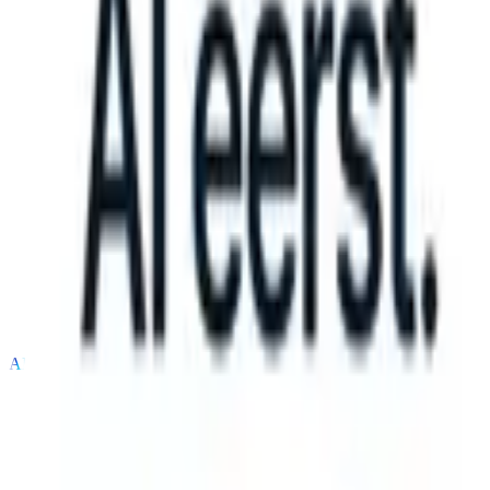
S can take instructions?
|
Save my seat
What happens when your ATS
Producten
Functies
AI
Prijzen
Kenniscentrum
Inloggen
Gratis proberen