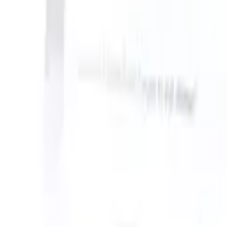
 can take instructions?
|
Save my seat