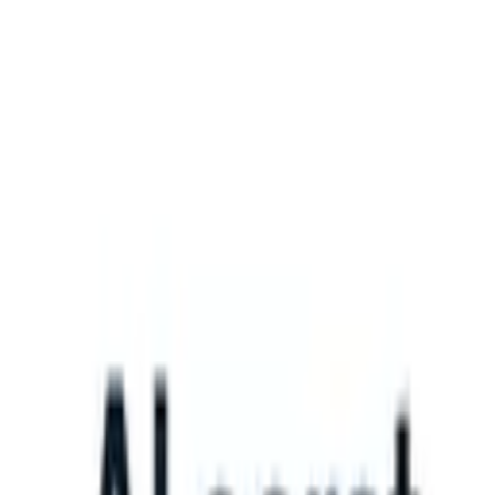
What happens when your ATS can take instructions?
|
Save my seat