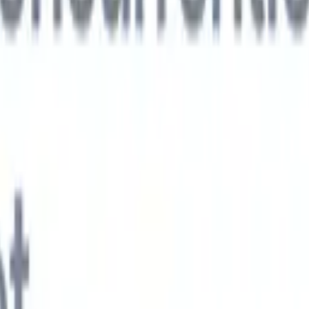
xt-gen AI-agenten
jken
e-agent
Train een agent om aangepaste velden in cv's die je parseert te
.
Kandidaatverzending-agent
Laat AI een verzorgde kandidatenlijst
ie klaar is voor e-mailverzending.
CV-opmaak-agent
Genereer direct AI-
 cv's en sla ze op als PDF's.
Kandidaat-pitchagent
Maak verzorgde,
andidaat-pitch e-mails met AI.
Oplossingen per branche