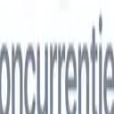
ns
🇮🇹
Italiaans
🇨🇳
Chinees
ns
🇮🇹
Italiaans
🇨🇳
Chinees