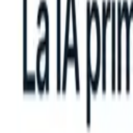
can take instructions?
|
Save my seat
What happens when your ATS c
Productos
Características
IA
Precios
Centro de conocimiento
Iniciar sesión
Probar gratis