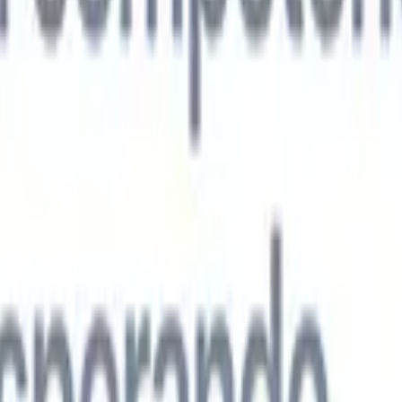
s agentes de IA de nueva generación
análisis de CV
Entrena un agente para reconocer campos personalizado
que analices.
Agente de envío de candidatos
Deja que la IA elabore una
ndidatos pulida lista para enviar por correo.
Agente de formato de
 currículums formateados por IA al instante y guárdalos como
te de presentación de candidatos
Crea correos de presentación de
 pulidos y personalizados con IA.
Soluciones por industria