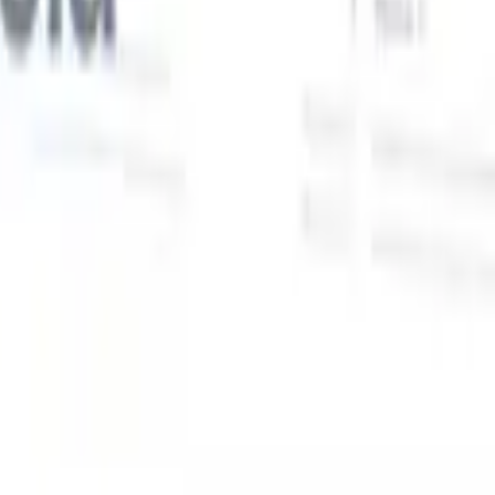
Nuestras funciones de IA para reclutadores
inteligentes
Integración GPT
Automatiza la creación de contenido y el
s
compromiso con candidatos con GPT.
Búsqueda con IA
Busca en
toda internet con lenguaje natural.
Emparejamiento de candidatos
con IA
Empareja candidatos calificados con puestos mediante
análisis impulsado por IA.
Secuenciación de contacto
Involucra a
los candidatos a través de secuencias inteligentes de correo, SMS y
LinkedIn.
Desbloquee la Eficiencia de Reclutamiento Como Nunca
Antes
Quiero una demo