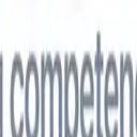
🇵
Japonés
🇮🇹
Italiano
🇨🇳
Chino
vil
🇵
Japonés
🇮🇹
Italiano
🇨🇳
Chino