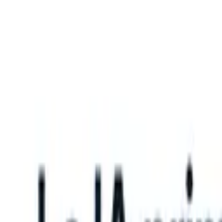
What happens when your ATS can take instructions?
|
Save my seat