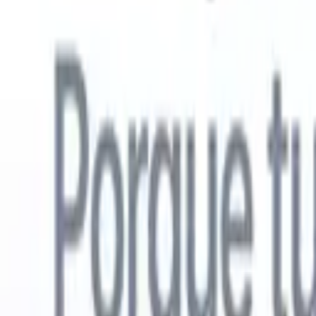
Español
🇺🇸
Inglés
🇳🇱
Neerlandés
🇫🇷
Francés
🇧🇷
Portugués
🇩🇪
Alemán

Productos
Características
IA
Precios
Centro de conocimiento
Acceda a todo Recruit CRM a través de UNA poderosa aplicación mó
Configure en la web, luego use en móvil.
Registrarse ahora
Español
🇺🇸
Inglés
🇳🇱
Neerlandés
🇫🇷
Francés
🇧🇷
Portugués
🇩🇪
Alemán

Quiero una demo