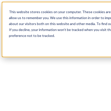
18
Day
:
This website stores cookies on your computer. These cookies are 
12
HR
:
allow us to remember you. We use this information in order to im
07
Min
about our visitors both on this website and other media. To find o
:
If you decline, your information won’t be tracked when you visit t
13
Sec
preference not to be tracked.