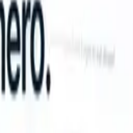
an take instructions?
|
Save my seat