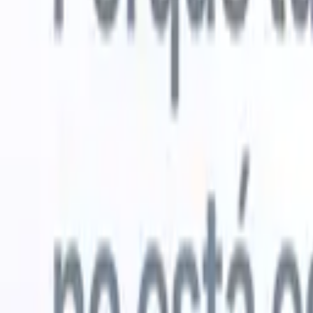
Probar gratis
IA que trabaja por ti
Nuestro
Los agentes de IA gestionan respuestas de correo, envíos
Ver todo
de candidatos, formato de CV y estrategias de búsqueda,
Agente de 
dándote mayor control sobre tu reclutamiento y mejorando
en los CV 
la velocidad y precisión.
lista de ca
CV
Genera
Cómo los agentes de IA pueden cambiar tu forma de
PDFs.
Agen
contratar.
↗
candidatos
Nueva versión
Conecta tus datos a la IA con Recruit
CRM MCP
Lo que ofrecemos