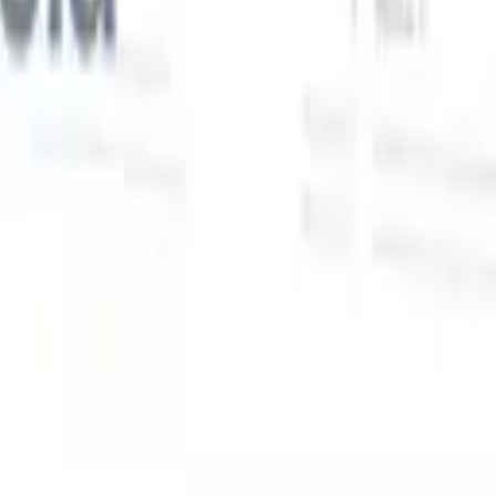
Nuestras funciones de IA para reclutadores
inteligentes
Integración GPT
Automatiza la creación de contenido y el
s
compromiso con candidatos con GPT.
Búsqueda con IA
Busca en
toda internet con lenguaje natural.
Emparejamiento de candidatos
con IA
Empareja candidatos calificados con puestos mediante
análisis impulsado por IA.
Secuenciación de contacto
Involucra a
los candidatos a través de secuencias inteligentes de correo, SMS y
LinkedIn.
Desbloquee la Eficiencia de Reclutamiento Como Nunca
Antes
Quiero una demo