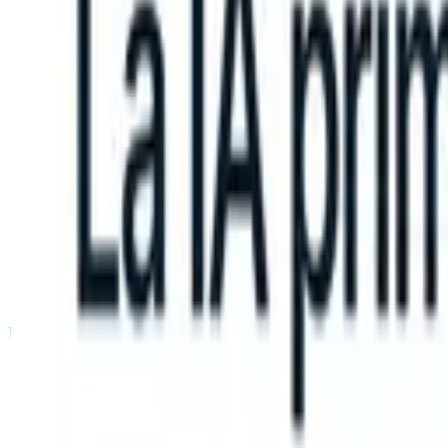
an take instructions?
|
Save my seat
What happens when your ATS ca
Productos
Características
IA
Precios
Centro de conocimiento
Iniciar sesión
Probar gratis