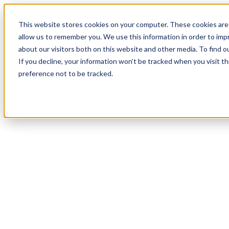
18
Day
:
This website stores cookies on your computer. These cookies are 
00
HR
:
allow us to remember you. We use this information in order to im
07
Min
about our visitors both on this website and other media. To find o
:
If you decline, your information won’t be tracked when you visit t
55
Sec
preference not to be tracked.