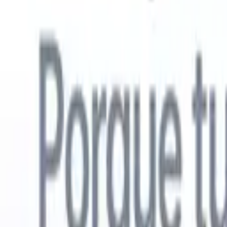
Español
🇺🇸
Inglés
🇳🇱
Neerlandés
🇫🇷
Francés
🇧🇷
Portugués
🇩🇪
Alemán

Productos
Características
IA
Precios
Centro de conocimiento
Acceda a todo Recruit CRM a través de UNA poderosa aplicación mó
Configure en la web, luego use en móvil.
Registrarse ahora
Español
🇺🇸
Inglés
🇳🇱
Neerlandés
🇫🇷
Francés
🇧🇷
Portugués
🇩🇪
Alemán

Quiero una demo