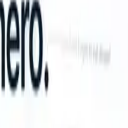
n take instructions?
|
Save my seat