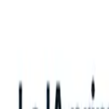
What happens when your ATS can take instructions?
|
Save my seat