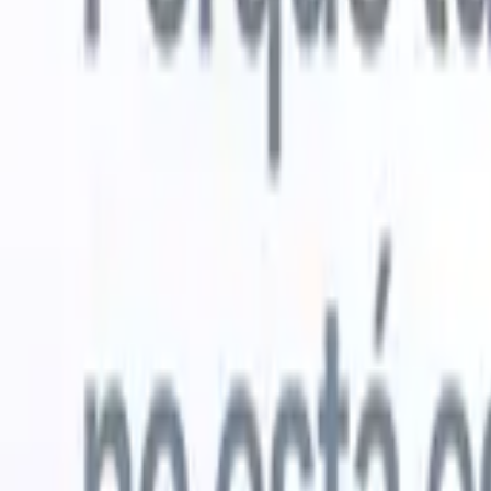
Probar gratis
IA que trabaja por ti
Nuestro
Los agentes de IA gestionan respuestas de correo, envíos
Ver todo
de candidatos, formato de CV y estrategias de búsqueda,
Agente de 
dándote mayor control sobre tu reclutamiento y mejorando
en los CV 
la velocidad y precisión.
lista de ca
CV
Genera
Cómo los agentes de IA pueden cambiar tu forma de
PDFs.
Agen
contratar.
↗
candidatos
Nueva versión
Conecta tus datos a la IA con Recruit
CRM MCP
Lo que ofrecemos