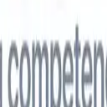
🇵
Japonés
🇮🇹
Italiano
🇨🇳
Chino
vil
🇵
Japonés
🇮🇹
Italiano
🇨🇳
Chino