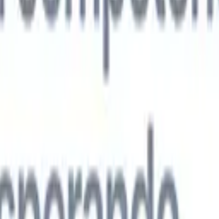
s agentes de IA de nueva generación
análisis de CV
Entrena un agente para reconocer campos personalizado
que analices.
Agente de envío de candidatos
Deja que la IA elabore una
ndidatos pulida lista para enviar por correo.
Agente de formato de
 currículums formateados por IA al instante y guárdalos como
te de presentación de candidatos
Crea correos de presentación de
 pulidos y personalizados con IA.
Soluciones por industria