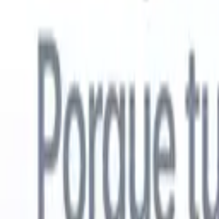
Español
🇺🇸
Inglés
🇳🇱
Neerlandés
🇫🇷
Francés
🇧🇷
Portugués
🇩🇪
Alemán

Productos
Características
IA
Precios
Centro de conocimiento
Acceda a todo Recruit CRM a través de UNA poderosa aplicación mó
Configure en la web, luego use en móvil.
Registrarse ahora
Español
🇺🇸
Inglés
🇳🇱
Neerlandés
🇫🇷
Francés
🇧🇷
Portugués
🇩🇪
Alemán

Quiero una demo