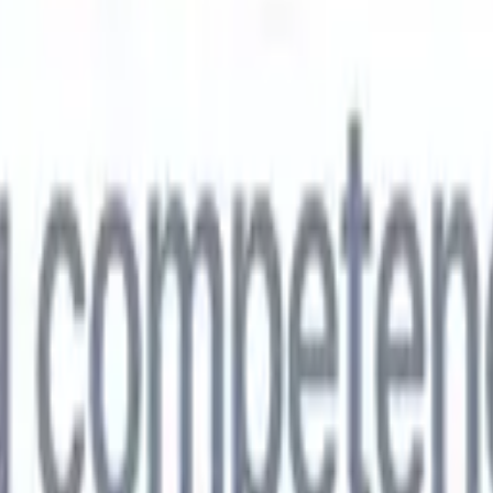
🇵
Japonés
🇮🇹
Italiano
🇨🇳
Chino
vil
🇵
Japonés
🇮🇹
Italiano
🇨🇳
Chino