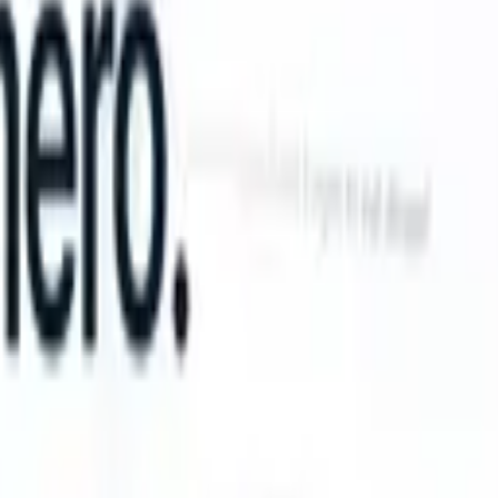
an take instructions?
|
Save my seat