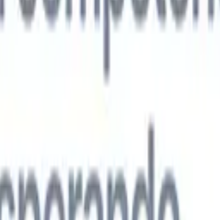
s agentes de IA de nueva generación
análisis de CV
Entrena un agente para reconocer campos personalizado
que analices.
Agente de envío de candidatos
Deja que la IA elabore una
ndidatos pulida lista para enviar por correo.
Agente de formato de
 currículums formateados por IA al instante y guárdalos como
te de presentación de candidatos
Crea correos de presentación de
 pulidos y personalizados con IA.
Soluciones por industria