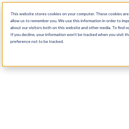
16
Day
:
This website stores cookies on your computer. These cookies are 
05
HR
:
allow us to remember you. We use this information in order to im
19
Min
about our visitors both on this website and other media. To find o
:
If you decline, your information won’t be tracked when you visit t
35
Sec
preference not to be tracked.