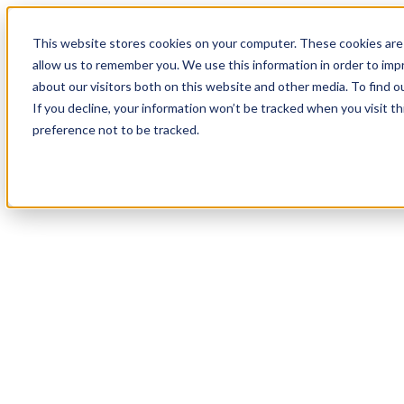
19
Day
:
This website stores cookies on your computer. These cookies are 
02
HR
:
allow us to remember you. We use this information in order to im
45
Min
about our visitors both on this website and other media. To find o
:
If you decline, your information won’t be tracked when you visit t
08
Sec
preference not to be tracked.