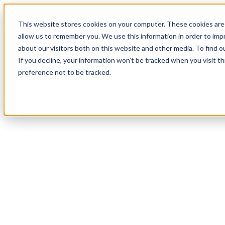
20
Day
:
This website stores cookies on your computer. These cookies are 
09
HR
:
allow us to remember you. We use this information in order to im
10
Min
about our visitors both on this website and other media. To find o
:
If you decline, your information won’t be tracked when you visit t
23
Sec
preference not to be tracked.