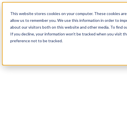
18
Day
:
This website stores cookies on your computer. These cookies are 
20
HR
:
allow us to remember you. We use this information in order to im
09
Min
about our visitors both on this website and other media. To find o
:
If you decline, your information won’t be tracked when you visit t
29
Sec
preference not to be tracked.