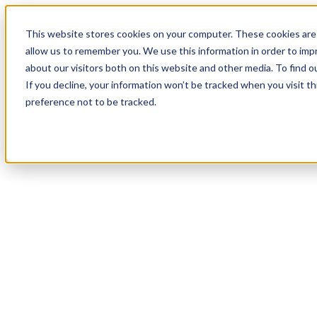
18
Day
:
This website stores cookies on your computer. These cookies are 
22
HR
:
allow us to remember you. We use this information in order to im
00
Min
about our visitors both on this website and other media. To find o
:
If you decline, your information won’t be tracked when you visit t
21
Sec
preference not to be tracked.