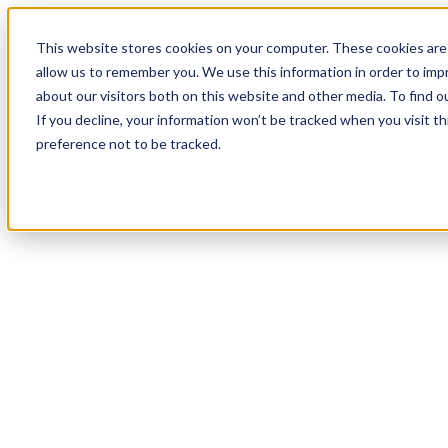
19
Day
:
This website stores cookies on your computer. These cookies are 
05
HR
:
allow us to remember you. We use this information in order to im
03
Min
about our visitors both on this website and other media. To find o
:
If you decline, your information won’t be tracked when you visit t
18
Sec
preference not to be tracked.