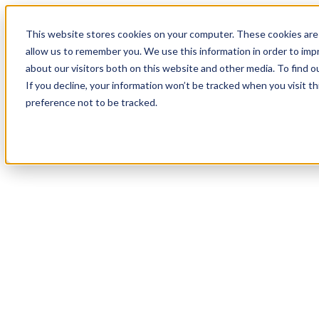
18
Day
:
This website stores cookies on your computer. These cookies are 
22
HR
:
allow us to remember you. We use this information in order to im
58
Min
about our visitors both on this website and other media. To find o
:
If you decline, your information won’t be tracked when you visit t
36
Sec
preference not to be tracked.