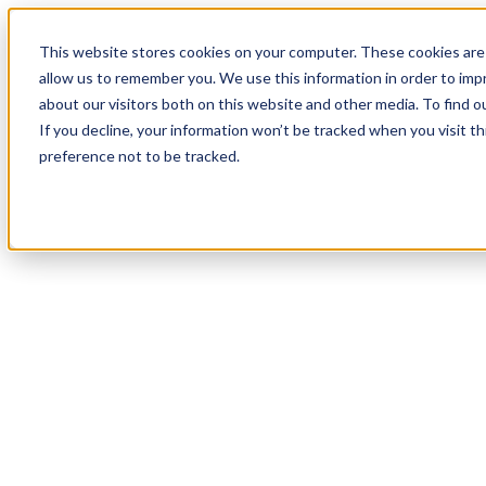
20
Day
:
This website stores cookies on your computer. These cookies are 
15
HR
:
allow us to remember you. We use this information in order to im
36
Min
about our visitors both on this website and other media. To find o
:
If you decline, your information won’t be tracked when you visit t
16
Sec
preference not to be tracked.