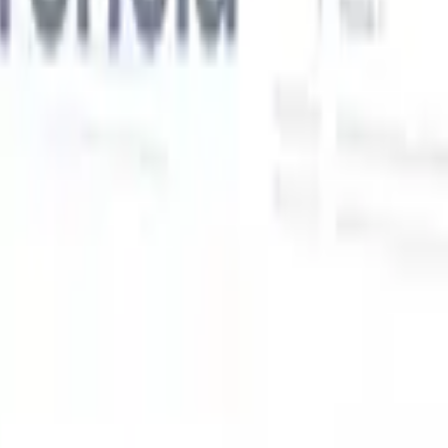
Nossas funcionalidades de IA para recrutadores
inteligentes
Integração GPT
Automatize a criação de conteúdo e o engajamento
de candidatos com GPT.
Sourcing com IA
Busque em toda a
xe
internet com linguagem natural.
Correspondência de candidatos
com IA
Combine candidatos qualificados a vagas com análise
o
orientada por IA.
Sequenciamento de outreach
Engaje candidatos
por meio de sequências inteligentes de e-mail, SMS e LinkedIn.
Desbloqueie a Eficiência de Recrutamento Como Nunca
Antes
Quero uma demo