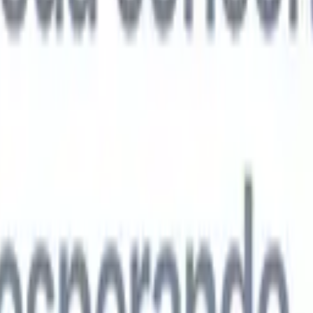
agentes de IA de próxima geração
análise de currículo
Treine um agente para reconhecer campos
ados nos currículos que você analisa.
Agente de envio de candidatos
Dei
uma lista refinada de candidatos pronta para envio por e-mail.
Agente de
 de currículo
Gere currículos formatados por IA na hora e salve-os com
te de apresentação de candidatos
Crie e-mails de apresentação de
 personalizados e profissionais com IA.
Soluções por setor