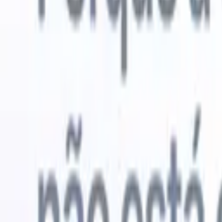
Experimente grátis
IA que faz o trabalho por você
Nossos 
Os agentes de IA cuidam de respostas de e-mail, envios de
Ver tudo
candidatos, formatação de currículos e estratégias de
Agente de 
sourcing, oferecendo maior controle sobre seu
personaliz
recrutamento e melhorando velocidade e precisão.
a IA criar 
formatação
Como os agentes de IA podem mudar a forma como você
PDFs.
Agen
contrata.
↗
candidatos
Novo lançamento
Conecte seus dados à IA com o
Recruit CRM MCP
O que oferecemos