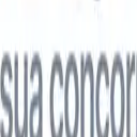

Japonês
🇮🇹
Italiano
🇨🇳
Chinês
l

Japonês
🇮🇹
Italiano
🇨🇳
Chinês