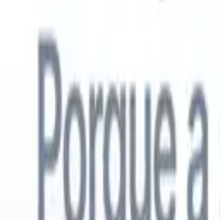
Português
🇺🇸
Inglês
🇳🇱
Holandês
🇫🇷
Francês
🇪🇸
Espanhol
🇩🇪
Alemão
🇯
Produtos
Recursos
IA
Preços
Centro de Conhecimento
Acesse todo o Recruit CRM através de UM poderoso aplicativo móve
Configure na web, depois use no celular.
Inscrever-se agora
Português
🇺🇸
Inglês
🇳🇱
Holandês
🇫🇷
Francês
🇪🇸
Espanhol
🇩🇪
Alemão
🇯
Quero uma demo