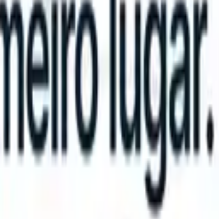
an take instructions?
|
Save my seat