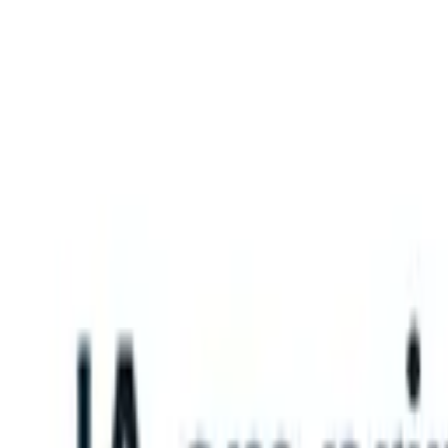
What happens when your ATS can take instructions?
|
Save my seat