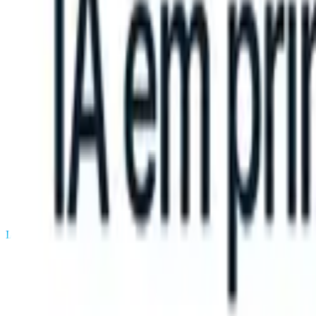
can take instructions?
|
Save my seat
What happens when your ATS c
Produtos
Recursos
IA
Preços
Centro de Conhecimento
Entrar
Experimente grátis