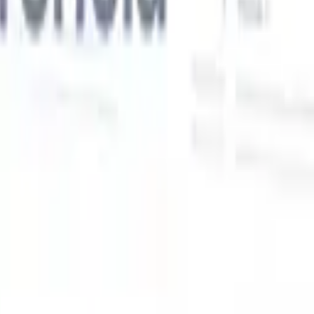
Nossas funcionalidades de IA para recrutadores
inteligentes
Integração GPT
Automatize a criação de conteúdo e o engajamento
de candidatos com GPT.
Sourcing com IA
Busque em toda a
xe
internet com linguagem natural.
Correspondência de candidatos
com IA
Combine candidatos qualificados a vagas com análise
o
orientada por IA.
Sequenciamento de outreach
Engaje candidatos
por meio de sequências inteligentes de e-mail, SMS e LinkedIn.
Desbloqueie a Eficiência de Recrutamento Como Nunca
Antes
Quero uma demo