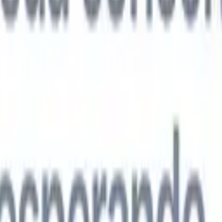
agentes de IA de próxima geração
análise de currículo
Treine um agente para reconhecer campos
ados nos currículos que você analisa.
Agente de envio de candidatos
Dei
uma lista refinada de candidatos pronta para envio por e-mail.
Agente de
 de currículo
Gere currículos formatados por IA na hora e salve-os com
te de apresentação de candidatos
Crie e-mails de apresentação de
 personalizados e profissionais com IA.
Soluções por setor