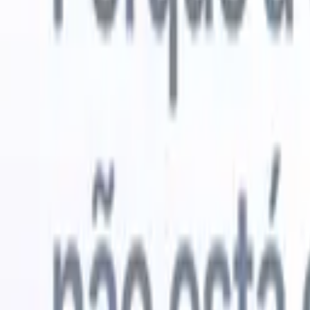
Experimente grátis
IA que faz o trabalho por você
Nossos 
Os agentes de IA cuidam de respostas de e-mail, envios de
Ver tudo
candidatos, formatação de currículos e estratégias de
Agente de 
sourcing, oferecendo maior controle sobre seu
personaliz
recrutamento e melhorando velocidade e precisão.
a IA criar 
formatação
Como os agentes de IA podem mudar a forma como você
PDFs.
Agen
contrata.
↗
candidatos
Novo lançamento
Conecte seus dados à IA com o
Recruit CRM MCP
O que oferecemos