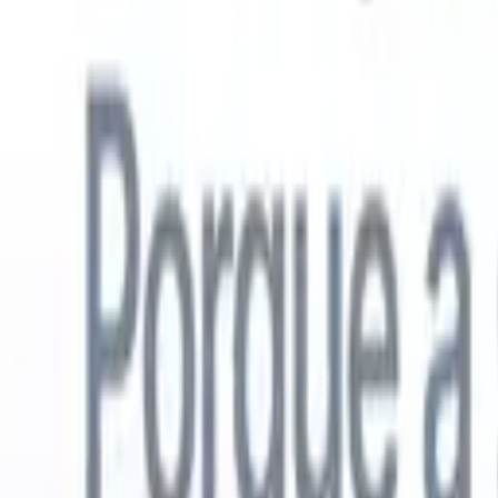
Português
🇺🇸
Inglês
🇳🇱
Holandês
🇫🇷
Francês
🇪🇸
Espanhol
🇩🇪
Alemão
🇯
Produtos
Recursos
IA
Preços
Centro de Conhecimento
Acesse todo o Recruit CRM através de UM poderoso aplicativo móve
Configure na web, depois use no celular.
Inscrever-se agora
Português
🇺🇸
Inglês
🇳🇱
Holandês
🇫🇷
Francês
🇪🇸
Espanhol
🇩🇪
Alemão
🇯
Quero uma demo