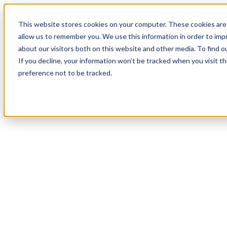
19
Day
:
This website stores cookies on your computer. These cookies are 
09
HR
:
allow us to remember you. We use this information in order to im
41
Min
about our visitors both on this website and other media. To find o
:
If you decline, your information won’t be tracked when you visit t
20
Sec
preference not to be tracked.