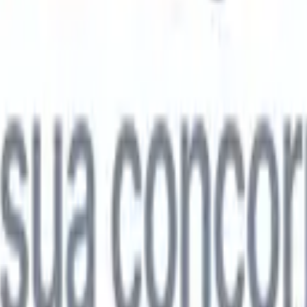

Japonês
🇮🇹
Italiano
🇨🇳
Chinês
l

Japonês
🇮🇹
Italiano
🇨🇳
Chinês