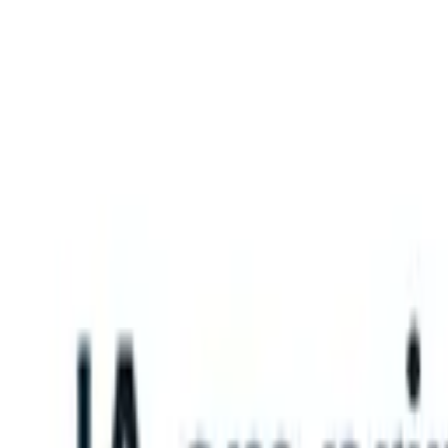
What happens when your ATS can take instructions?
|
Save my seat