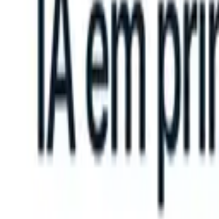
 can take instructions?
|
Save my seat
What happens when your ATS 
Produtos
Recursos
IA
Preços
Centro de Conhecimento
Entrar
Experimente grátis