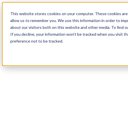
20
Day
:
This website stores cookies on your computer. These cookies are 
15
HR
:
allow us to remember you. We use this information in order to im
04
Min
about our visitors both on this website and other media. To find o
:
If you decline, your information won’t be tracked when you visit t
10
Sec
preference not to be tracked.