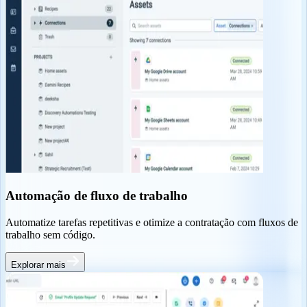
Automação de fluxo de trabalho
Automatize tarefas repetitivas e otimize a contratação com fluxos de
trabalho sem código.
Explorar mais