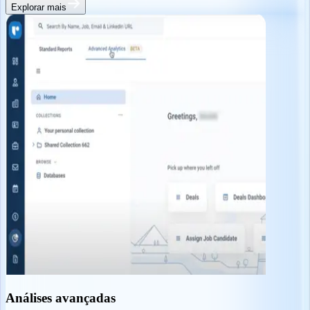
Explorar mais
Análises avançadas