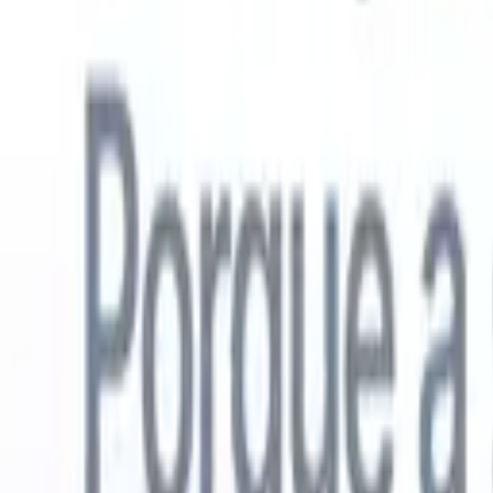
Português
🇺🇸
Inglês
🇳🇱
Holandês
🇫🇷
Francês
🇪🇸
Espanhol
🇩🇪
Alemão
🇯
Produtos
Recursos
IA
Preços
Centro de Conhecimento
Acesse todo o Recruit CRM através de UM poderoso aplicativo móve
Configure na web, depois use no celular.
Inscrever-se agora
Português
🇺🇸
Inglês
🇳🇱
Holandês
🇫🇷
Francês
🇪🇸
Espanhol
🇩🇪
Alemão
🇯
Quero uma demo