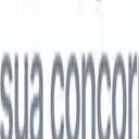

Japonês
🇮🇹
Italiano
🇨🇳
Chinês
l

Japonês
🇮🇹
Italiano
🇨🇳
Chinês