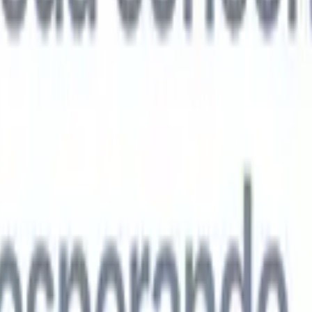
agentes de IA de próxima geração
análise de currículo
Treine um agente para reconhecer campos
ados nos currículos que você analisa.
Agente de envio de candidatos
Dei
uma lista refinada de candidatos pronta para envio por e-mail.
Agente de
 de currículo
Gere currículos formatados por IA na hora e salve-os com
te de apresentação de candidatos
Crie e-mails de apresentação de
 personalizados e profissionais com IA.
Soluções por setor