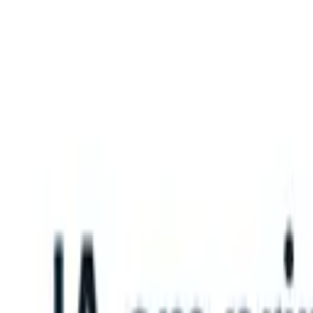
What happens when your ATS can take instructions?
|
Save my seat