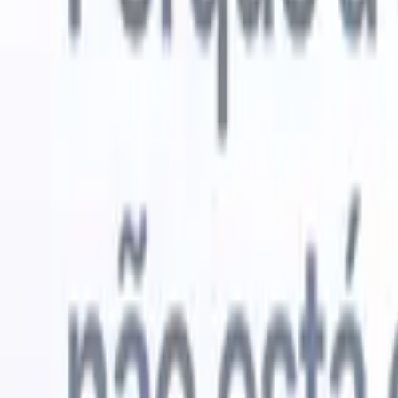
Experimente grátis
IA que faz o trabalho por você
Nossos 
Os agentes de IA cuidam de respostas de e-mail, envios de
Ver tudo
candidatos, formatação de currículos e estratégias de
Agente de 
sourcing, oferecendo maior controle sobre seu
personaliz
recrutamento e melhorando velocidade e precisão.
a IA criar 
formatação
Como os agentes de IA podem mudar a forma como você
PDFs.
Agen
contrata.
↗
candidatos
Novo lançamento
Conecte seus dados à IA com o
Recruit CRM MCP
O que oferecemos