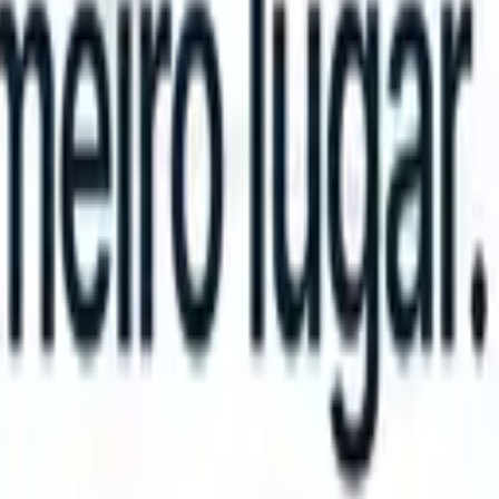
an take instructions?
|
Save my seat