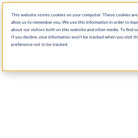
19
Day
:
This website stores cookies on your computer. These cookies are 
04
HR
:
allow us to remember you. We use this information in order to im
21
Min
about our visitors both on this website and other media. To find o
:
If you decline, your information won’t be tracked when you visit t
05
Sec
preference not to be tracked.