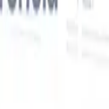
Nossas funcionalidades de IA para recrutadores
inteligentes
Integração GPT
Automatize a criação de conteúdo e o engajamento
de candidatos com GPT.
Sourcing com IA
Busque em toda a
xe
internet com linguagem natural.
Correspondência de candidatos
com IA
Combine candidatos qualificados a vagas com análise
o
orientada por IA.
Sequenciamento de outreach
Engaje candidatos
por meio de sequências inteligentes de e-mail, SMS e LinkedIn.
Desbloqueie a Eficiência de Recrutamento Como Nunca
Antes
Quero uma demo