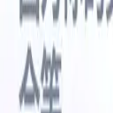
🇺🇸
英语
🇳🇱
荷兰语
🇫🇷
法语
🇧🇷
葡萄牙语
🇪🇸
西班牙语
🇩🇪
我想要一个演示
免费试用
替您完成工作的AI
我们的
AI智能体处理邮件回复、候选人提交、简历格式化和
查看全部
人才搜寻策略，让您对招聘工作拥有更大掌控力，同
简历解析
时提升效率与准确性。
能体
让A
化智能体
了解AI智能体如何改变您的招聘方式。
↗
AI创建
最新发布
通过 Recruit CRM MCP 将您的数据连
接到 AI