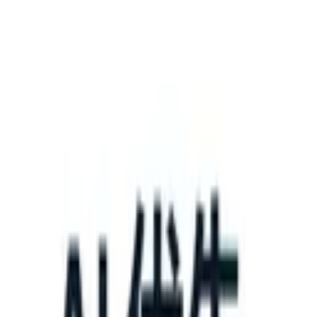
What happens when your ATS can take instructions?
|
Save my seat