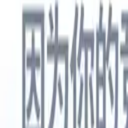
中文
🇺🇸
英语
🇳🇱
荷兰语
🇫🇷
法语
🇧🇷
葡萄牙语
🇪🇸
西班牙语
🇩🇪
产品
功能
人工智能
定价
知识中心
通过一个强大的移动应用程序访问Recruit CRM的所有功能
在网络上设置，然后在移动设备上使用。
立即注册
中文