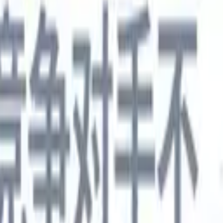
德语
🇯🇵
日语
🇮🇹
意大利语