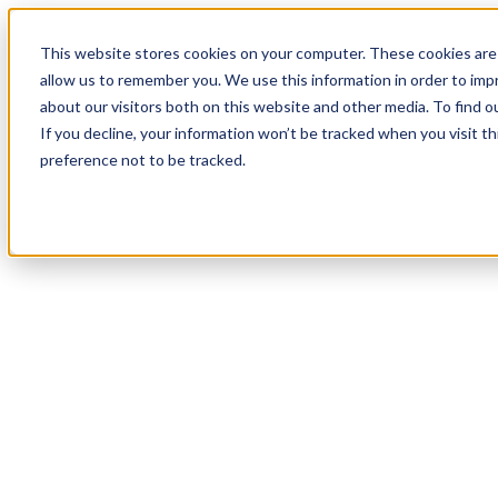
18
Day
:
This website stores cookies on your computer. These cookies are 
19
HR
:
allow us to remember you. We use this information in order to im
37
Min
about our visitors both on this website and other media. To find o
:
If you decline, your information won’t be tracked when you visit t
22
Sec
preference not to be tracked.