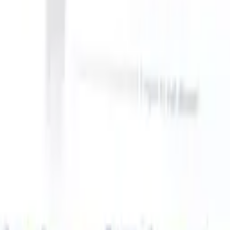
 take instructions?
|
Save my seat