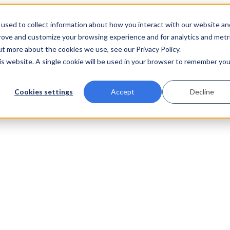
used to collect information about how you interact with our website an
prove and customize your browsing experience and for analytics and metr
ut more about the cookies we use, see our Privacy Policy.
his website. A single cookie will be used in your browser to remember you
Cookies settings
Accept
Decline