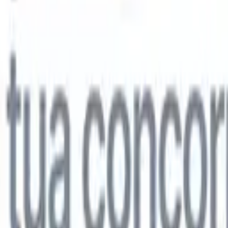
lo
🇩🇪
Tedesco
🇯🇵
Giapponese
🇨🇳
Cinese
lo
🇩🇪
Tedesco
🇯🇵
Giapponese
🇨🇳
Cinese