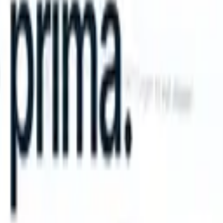
n take instructions?
|
Save my seat