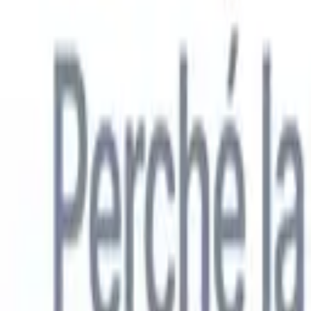
Italiano
🇺🇸
Inglese
🇳🇱
Olandese
🇫🇷
Francese
🇧🇷
Portoghese
🇪🇸
Spagno
Prodotti
Funzionalità
IA
Prezzi
Centro di conoscenza
Accedi a tutto Recruit CRM tramite UN'UNICA potente app mobile
Configura sul web, poi usa su mobile.
Registrati ora
Italiano
🇺🇸
Inglese
🇳🇱
Olandese
🇫🇷
Francese
🇧🇷
Portoghese
🇪🇸
Spagno
Voglio una demo