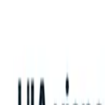
What happens when your ATS can take instructions?
|
Save my seat