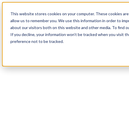
19
Day
:
This website stores cookies on your computer. These cookies are 
03
HR
:
allow us to remember you. We use this information in order to im
03
Min
about our visitors both on this website and other media. To find o
:
If you decline, your information won’t be tracked when you visit t
25
Sec
preference not to be tracked.