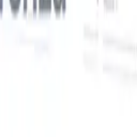
Le nostre funzionalità IA per i recruiter intelligenti
Integrazione GPT
Automatizza la creazione di contenuti e il
coinvolgimento dei candidati con GPT.
Ricerca IA
Cerca in tutto
V
internet con linguaggio naturale.
Abbinamento candidati con
IA
Abbina candidati qualificati ai ruoli con analisi guidata
ati
dall'IA.
Sequenziazione outreach
Coinvolgi i candidati tramite
sequenze intelligenti di email, SMS e LinkedIn.
Sblocca l'Efficienza di Reclutamento Come Mai Prima
Voglio una demo