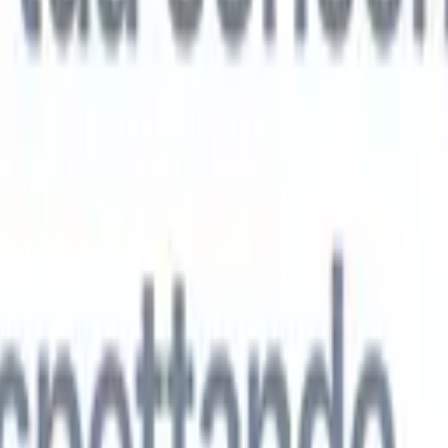
 agenti IA di nuova generazione
tutto
analisi CV
Addestra un agente a riconoscere campi personalizzati nei C
i.
Agente di invio candidati
Lascia che l'IA crei una lista di candidati
ta per l'invio via email.
Agente di formattazione CV
Genera CV formatt
l momento e salvali come PDF.
Agente di presentazione candidati
Crea e-
sentazione dei candidati eleganti e personalizzate con l'IA.
Soluzioni per settore