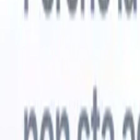
Prova gratuita
L'IA che lavora per te
I nostri
Gli agenti IA gestiscono risposte email, invii di candidati,
Visualizza 
formattazione CV e strategie di ricerca, offrendoti un
Agente di 
maggiore controllo sul tuo reclutamento e migliorando
che analizz
velocità e precisione.
curata pron
dall'IA su
Come gli agenti IA possono cambiare il tuo modo di
mail di pre
assumere.
↗
Nuova versione
Collega i tuoi dati all'IA con Recruit
CRM MCP
Cosa offriamo