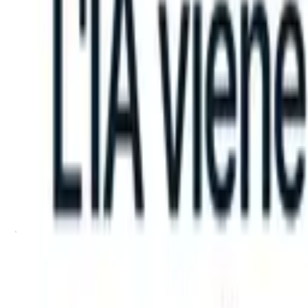
an take instructions?
|
Save my seat
What happens when your ATS ca
Prodotti
Funzionalità
IA
Prezzi
Centro di conoscenza
Accedi
Prova gratuita