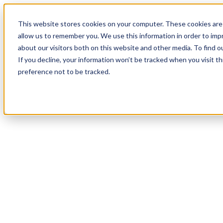
18
Day
:
This website stores cookies on your computer. These cookies are 
21
HR
:
allow us to remember you. We use this information in order to im
55
Min
about our visitors both on this website and other media. To find o
:
If you decline, your information won’t be tracked when you visit t
06
Sec
preference not to be tracked.