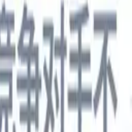
德语
🇯🇵
日语
🇮🇹
意大利语