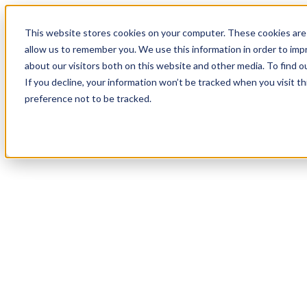
20
Day
:
This website stores cookies on your computer. These cookies are 
11
HR
:
allow us to remember you. We use this information in order to im
09
Min
about our visitors both on this website and other media. To find o
:
If you decline, your information won’t be tracked when you visit t
20
Sec
preference not to be tracked.