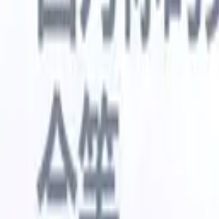
🇺🇸
英语
🇳🇱
荷兰语
🇫🇷
法语
🇧🇷
葡萄牙语
🇪🇸
西班牙语
🇩🇪
我想要一个演示
免费试用
替您完成工作的AI
我们的
AI智能体处理邮件回复、候选人提交、简历格式化和
查看全部
人才搜寻策略，让您对招聘工作拥有更大掌控力，同
简历解析
时提升效率与准确性。
能体
让A
化智能体
了解AI智能体如何改变您的招聘方式。
↗
AI创建
最新发布
通过 Recruit CRM MCP 将您的数据连
接到 AI