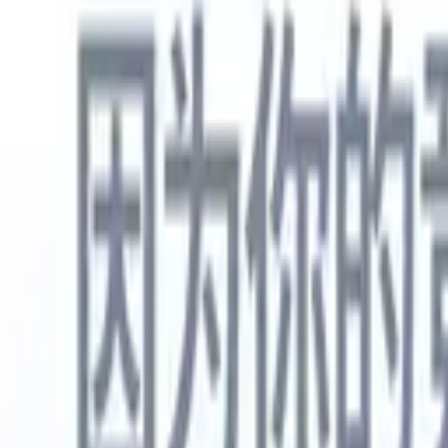
中文
🇺🇸
英语
🇳🇱
荷兰语
🇫🇷
法语
🇧🇷
葡萄牙语
🇪🇸
西班牙语
🇩🇪
产品
功能
人工智能
定价
知识中心
通过一个强大的移动应用程序访问Recruit CRM的所有功能
在网络上设置，然后在移动设备上使用。
立即注册
中文