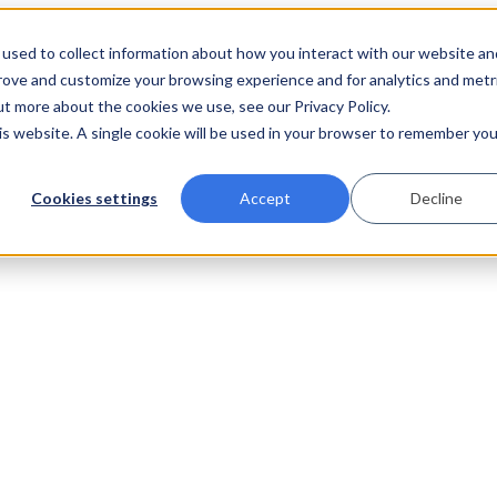
used to collect information about how you interact with our website an
prove and customize your browsing experience and for analytics and metr
ut more about the cookies we use, see our Privacy Policy.
his website. A single cookie will be used in your browser to remember you
Cookies settings
Accept
Decline