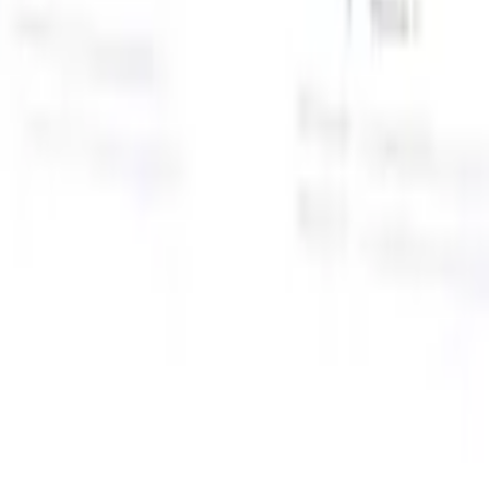
面向智能招聘人员的AI功能
GPT集成
使用GPT自动化内容创建和候选人互动。
AI人才搜
寻
使用自然语言在整个互联网中搜寻人才。
AI候选人匹配
通
智
过AI驱动的分析将合格候选人与职位进行匹配。
外联序列
通
式
过智能邮件、短信和LinkedIn序列与候选人互动。
用
释放前所未有的招聘效率