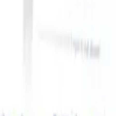
an take instructions?
|
Save my seat