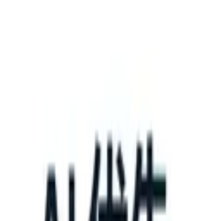
What happens when your ATS can take instructions?
|
Save my seat