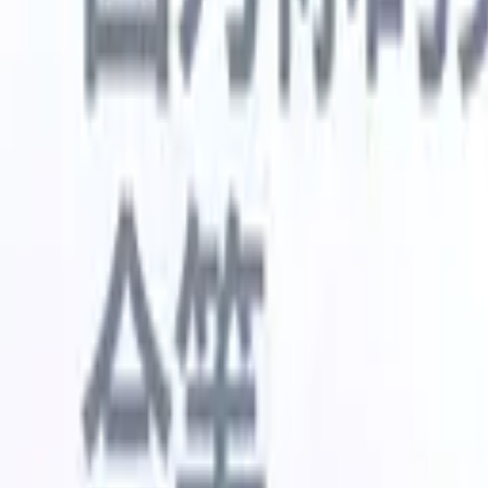
🇺🇸
英语
🇳🇱
荷兰语
🇫🇷
法语
🇧🇷
葡萄牙语
🇪🇸
西班牙语
🇩🇪
我想要一个演示
免费试用
替您完成工作的AI
我们的
AI智能体处理邮件回复、候选人提交、简历格式化和
查看全部
人才搜寻策略，让您对招聘工作拥有更大掌控力，同
简历解析
时提升效率与准确性。
能体
让A
化智能体
了解AI智能体如何改变您的招聘方式。
↗
AI创建
最新发布
通过 Recruit CRM MCP 将您的数据连
接到 AI