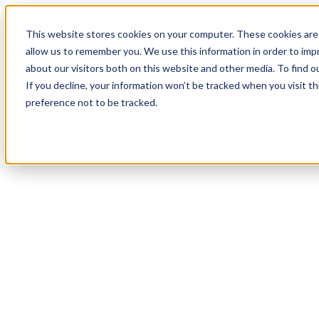
18
Day
:
This website stores cookies on your computer. These cookies are 
01
HR
:
allow us to remember you. We use this information in order to im
56
Min
about our visitors both on this website and other media. To find o
:
If you decline, your information won’t be tracked when you visit t
18
Sec
preference not to be tracked.