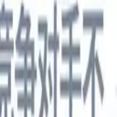
德语
🇯🇵
日语
🇮🇹
意大利语