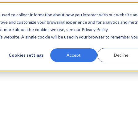
used to collect information about how you interact with our website an
prove and customize your browsing experience and for analytics and metr
ut more about the cookies we use, see our Privacy Policy.
his website. A single cookie will be used in your browser to remember you
Cookies settings
Accept
Decline