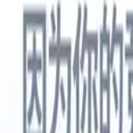
中文
🇺🇸
英语
🇳🇱
荷兰语
🇫🇷
法语
🇧🇷
葡萄牙语
🇪🇸
西班牙语
🇩🇪
产品
功能
人工智能
定价
知识中心
通过一个强大的移动应用程序访问Recruit CRM的所有功能
在网络上设置，然后在移动设备上使用。
立即注册
中文