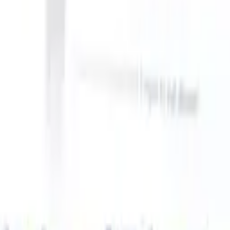
an take instructions?
|
Save my seat