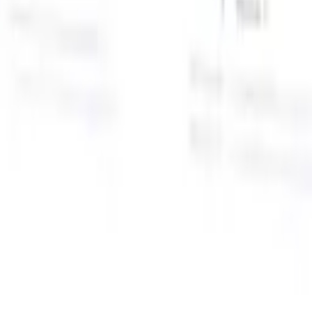
面向智能招聘人员的AI功能
GPT集成
使用GPT自动化内容创建和候选人互动。
AI人才搜
寻
使用自然语言在整个互联网中搜寻人才。
AI候选人匹配
通
智
过AI驱动的分析将合格候选人与职位进行匹配。
外联序列
通
式
过智能邮件、短信和LinkedIn序列与候选人互动。
用
释放前所未有的招聘效率