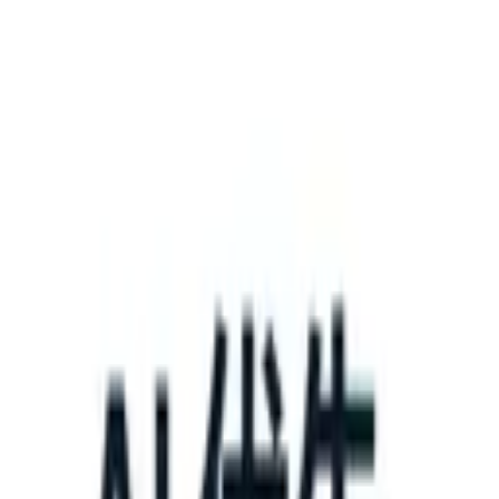
What happens when your ATS can take instructions?
|
Save my seat