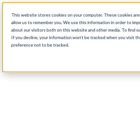
20
Day
:
This website stores cookies on your computer. These cookies are 
06
HR
:
allow us to remember you. We use this information in order to im
33
Min
about our visitors both on this website and other media. To find o
:
If you decline, your information won’t be tracked when you visit t
31
Sec
preference not to be tracked.