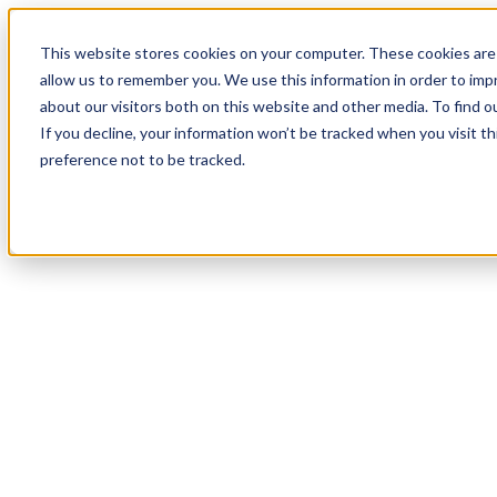
17
Day
:
This website stores cookies on your computer. These cookies are 
17
HR
:
allow us to remember you. We use this information in order to im
07
Min
about our visitors both on this website and other media. To find o
:
If you decline, your information won’t be tracked when you visit t
06
Sec
preference not to be tracked.