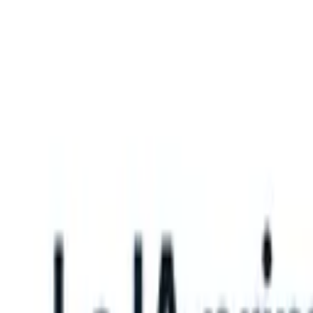
What happens when your ATS can take instructions?
|
Save my seat