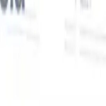
Nuestras funciones de IA para reclutadores
inteligentes
Integración GPT
Automatiza la creación de contenido y el
s
compromiso con candidatos con GPT.
Búsqueda con IA
Busca en
toda internet con lenguaje natural.
Emparejamiento de candidatos
con IA
Empareja candidatos calificados con puestos mediante
análisis impulsado por IA.
Secuenciación de contacto
Involucra a
los candidatos a través de secuencias inteligentes de correo, SMS y
LinkedIn.
Desbloquee la Eficiencia de Reclutamiento Como Nunca
Antes
Quiero una demo