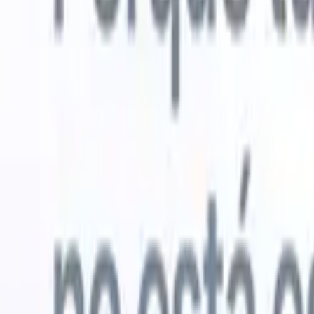
Probar gratis
IA que trabaja por ti
Nuestro
Los agentes de IA gestionan respuestas de correo, envíos
Ver todo
de candidatos, formato de CV y estrategias de búsqueda,
Agente de 
dándote mayor control sobre tu reclutamiento y mejorando
en los CV 
la velocidad y precisión.
lista de ca
CV
Genera
Cómo los agentes de IA pueden cambiar tu forma de
PDFs.
Agen
contratar.
↗
candidatos
Nueva versión
Conecta tus datos a la IA con Recruit
CRM MCP
Lo que ofrecemos