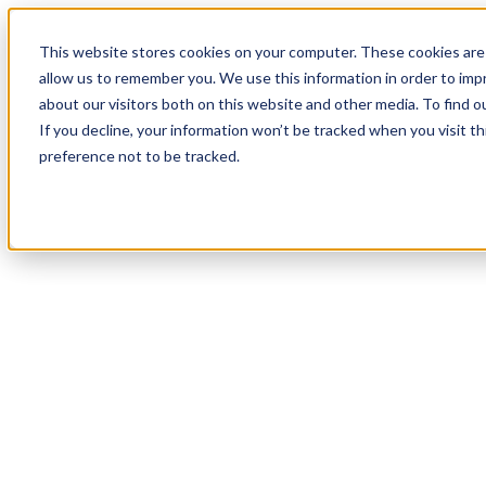
18
Day
:
This website stores cookies on your computer. These cookies are 
02
HR
:
allow us to remember you. We use this information in order to im
07
Min
about our visitors both on this website and other media. To find o
:
If you decline, your information won’t be tracked when you visit t
41
Sec
preference not to be tracked.