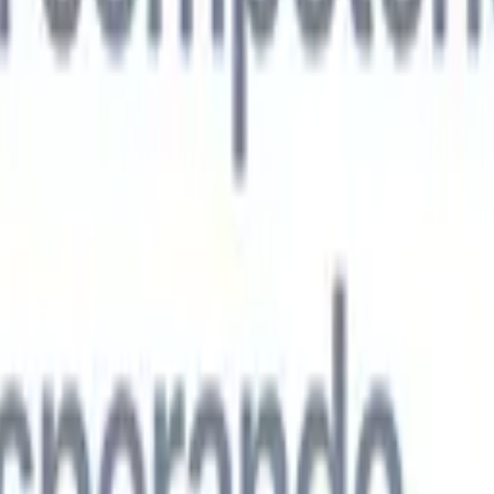
s agentes de IA de nueva generación
análisis de CV
Entrena un agente para reconocer campos personalizado
que analices.
Agente de envío de candidatos
Deja que la IA elabore una
ndidatos pulida lista para enviar por correo.
Agente de formato de
 currículums formateados por IA al instante y guárdalos como
te de presentación de candidatos
Crea correos de presentación de
 pulidos y personalizados con IA.
Soluciones por industria