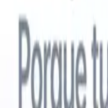
Español
🇺🇸
Inglés
🇳🇱
Neerlandés
🇫🇷
Francés
🇧🇷
Portugués
🇩🇪
Alemán

Productos
Características
IA
Precios
Centro de conocimiento
Acceda a todo Recruit CRM a través de UNA poderosa aplicación mó
Configure en la web, luego use en móvil.
Registrarse ahora
Español
🇺🇸
Inglés
🇳🇱
Neerlandés
🇫🇷
Francés
🇧🇷
Portugués
🇩🇪
Alemán

Quiero una demo