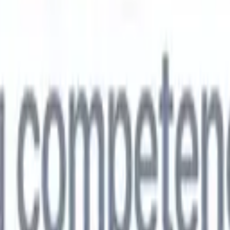
🇵
Japonés
🇮🇹
Italiano
🇨🇳
Chino
vil
🇵
Japonés
🇮🇹
Italiano
🇨🇳
Chino