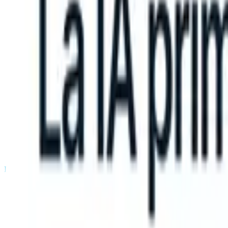
an take instructions?
|
Save my seat
What happens when your ATS ca
Productos
Características
IA
Precios
Centro de conocimiento
Iniciar sesión
Probar gratis