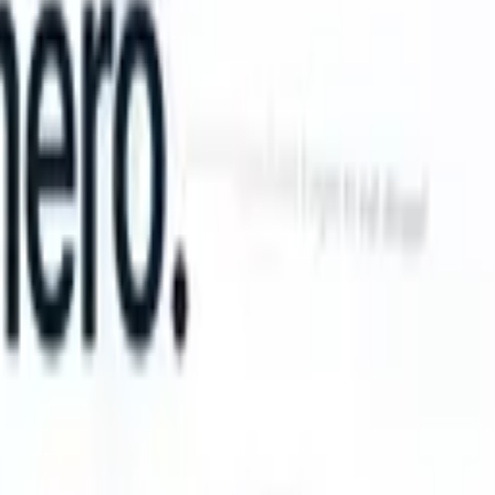
n take instructions?
|
Save my seat