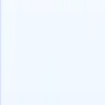
Probar gratis
IA que trabaja por ti
Nuestro
Los agentes de IA gestionan respuestas de correo, envíos
Ver todo
de candidatos, formato de CV y estrategias de búsqueda,
Agente de 
dándote mayor control sobre tu reclutamiento y mejorando
en los CV 
la velocidad y precisión.
lista de ca
CV
Genera
Cómo los agentes de IA pueden cambiar tu forma de
PDFs.
Agen
contratar.
↗
candidatos
Nueva versión
Conecta tus datos a la IA con Recruit
CRM MCP
Lo que ofrecemos