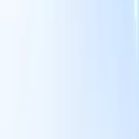
Nuestras funciones de IA para reclutadores
inteligentes
Integración GPT
Automatiza la creación de contenido y el
s
compromiso con candidatos con GPT.
Búsqueda con IA
Busca en
toda internet con lenguaje natural.
Emparejamiento de candidatos
con IA
Empareja candidatos calificados con puestos mediante
análisis impulsado por IA.
Secuenciación de contacto
Involucra a
los candidatos a través de secuencias inteligentes de correo, SMS y
LinkedIn.
Desbloquee la Eficiencia de Reclutamiento Como Nunca
Antes
Quiero una demo