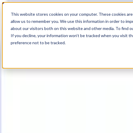
20
Day
:
This website stores cookies on your computer. These cookies are 
07
HR
:
allow us to remember you. We use this information in order to im
38
Min
about our visitors both on this website and other media. To find o
:
If you decline, your information won’t be tracked when you visit t
24
Sec
preference not to be tracked.