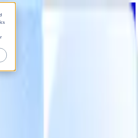
d
ics
r