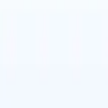
🇹
Italiano
🇨🇳
Chino
🇩🇪
Alemán
vil
🇹
Italiano
🇨🇳
Chino
🇩🇪
Alemán