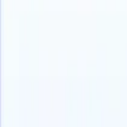
Español
🇺🇸
Inglés
🇫🇷
Francés
🇳🇱
Neerlandés
🇧🇷
Portugués
🇯🇵
Japonés

Productos
Características
IA
Precios
Centro de conocimiento
Acceda a todo Recruit CRM a través de UNA poderosa aplicación mó
Configure en la web, luego use en móvil.
Registrarse ahora
Español
🇺🇸
Inglés
🇫🇷
Francés
🇳🇱
Neerlandés
🇧🇷
Portugués
🇯🇵
Japonés

Quiero una demo