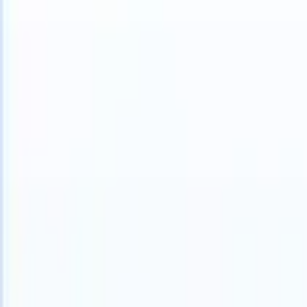
 can take instructions?
|
Save my seat
What happens when your ATS 
Productos
Características
IA
Precios
Centro de conocimiento
Iniciar sesión
Probar gratis