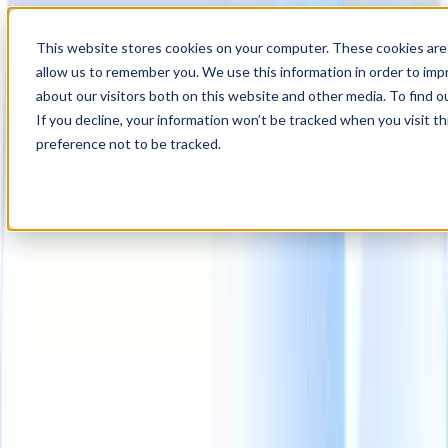
17
Day
:
This website stores cookies on your computer. These cookies are 
02
HR
:
allow us to remember you. We use this information in order to im
02
Min
about our visitors both on this website and other media. To find o
:
If you decline, your information won’t be tracked when you visit t
30
Sec
preference not to be tracked.