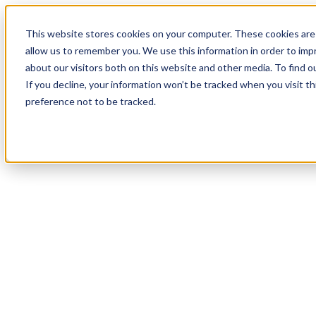
20
Day
:
This website stores cookies on your computer. These cookies are 
02
HR
:
allow us to remember you. We use this information in order to im
13
Min
about our visitors both on this website and other media. To find o
:
If you decline, your information won’t be tracked when you visit t
39
Sec
preference not to be tracked.