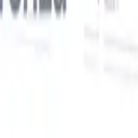
Le nostre funzionalità IA per i recruiter intelligenti
Integrazione GPT
Automatizza la creazione di contenuti e il
coinvolgimento dei candidati con GPT.
Ricerca IA
Cerca in tutto
V
internet con linguaggio naturale.
Abbinamento candidati con
IA
Abbina candidati qualificati ai ruoli con analisi guidata
ati
dall'IA.
Sequenziazione outreach
Coinvolgi i candidati tramite
sequenze intelligenti di email, SMS e LinkedIn.
Sblocca l'Efficienza di Reclutamento Come Mai Prima
Voglio una demo