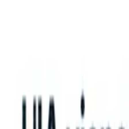
What happens when your ATS can take instructions?
|
Save my seat