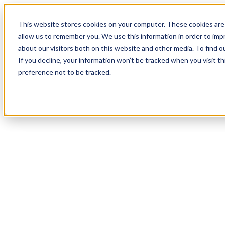
20
Day
:
This website stores cookies on your computer. These cookies are 
14
HR
:
allow us to remember you. We use this information in order to im
32
Min
about our visitors both on this website and other media. To find o
:
If you decline, your information won’t be tracked when you visit t
38
Sec
preference not to be tracked.