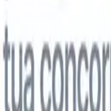
lo
🇩🇪
Tedesco
🇯🇵
Giapponese
🇨🇳
Cinese
lo
🇩🇪
Tedesco
🇯🇵
Giapponese
🇨🇳
Cinese