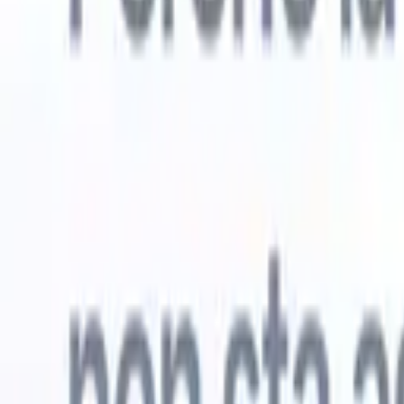
Prova gratuita
L'IA che lavora per te
I nostri
Gli agenti IA gestiscono risposte email, invii di candidati,
Visualizza 
formattazione CV e strategie di ricerca, offrendoti un
Agente di 
maggiore controllo sul tuo reclutamento e migliorando
che analizz
velocità e precisione.
curata pron
dall'IA su
Come gli agenti IA possono cambiare il tuo modo di
mail di pre
assumere.
↗
Nuova versione
Collega i tuoi dati all'IA con Recruit
CRM MCP
Cosa offriamo