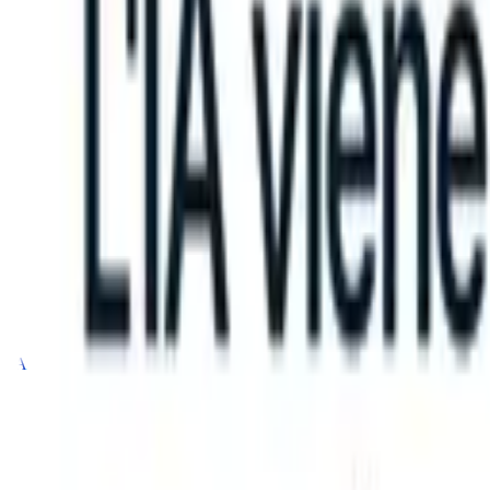
 can take instructions?
|
Save my seat
What happens when your ATS 
Prodotti
Funzionalità
IA
Prezzi
Centro di conoscenza
Accedi
Prova gratuita