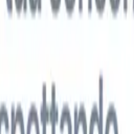
 agenti IA di nuova generazione
tutto
analisi CV
Addestra un agente a riconoscere campi personalizzati nei C
i.
Agente di invio candidati
Lascia che l'IA crei una lista di candidati
ta per l'invio via email.
Agente di formattazione CV
Genera CV formatt
l momento e salvali come PDF.
Agente di presentazione candidati
Crea e-
sentazione dei candidati eleganti e personalizzate con l'IA.
Soluzioni per settore