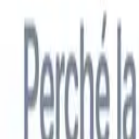
Italiano
🇺🇸
Inglese
🇳🇱
Olandese
🇫🇷
Francese
🇧🇷
Portoghese
🇪🇸
Spagno
Prodotti
Funzionalità
IA
Prezzi
Centro di conoscenza
Accedi a tutto Recruit CRM tramite UN'UNICA potente app mobile
Configura sul web, poi usa su mobile.
Registrati ora
Italiano
🇺🇸
Inglese
🇳🇱
Olandese
🇫🇷
Francese
🇧🇷
Portoghese
🇪🇸
Spagno
Voglio una demo