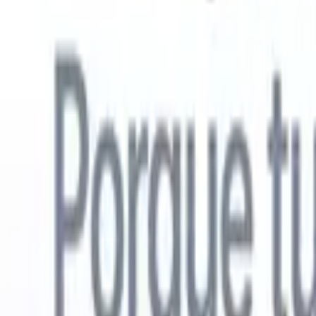
Español
🇺🇸
Inglés
🇳🇱
Neerlandés
🇫🇷
Francés
🇧🇷
Portugués
🇩🇪
Alemán

Productos
Características
IA
Precios
Centro de conocimiento
Acceda a todo Recruit CRM a través de UNA poderosa aplicación mó
Configure en la web, luego use en móvil.
Registrarse ahora
Español
🇺🇸
Inglés
🇳🇱
Neerlandés
🇫🇷
Francés
🇧🇷
Portugués
🇩🇪
Alemán

Quiero una demo