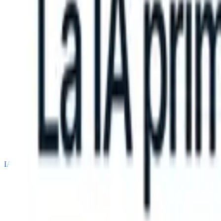
an take instructions?
|
Save my seat
What happens when your ATS ca
Productos
Características
IA
Precios
Centro de conocimiento
Iniciar sesión
Probar gratis