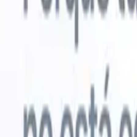
Probar gratis
IA que trabaja por ti
Nuestro
Los agentes de IA gestionan respuestas de correo, envíos
Ver todo
de candidatos, formato de CV y estrategias de búsqueda,
Agente de 
dándote mayor control sobre tu reclutamiento y mejorando
en los CV 
la velocidad y precisión.
lista de ca
CV
Genera
Cómo los agentes de IA pueden cambiar tu forma de
PDFs.
Agen
contratar.
↗
candidatos
Nueva versión
Conecta tus datos a la IA con Recruit
CRM MCP
Lo que ofrecemos