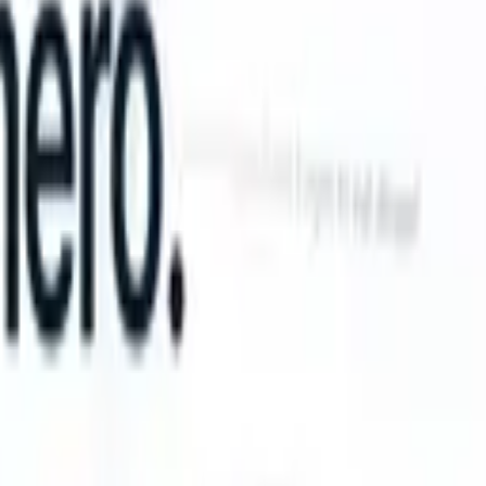
n take instructions?
|
Save my seat