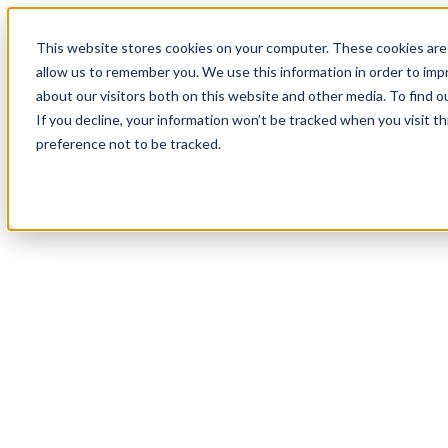
18
Day
:
This website stores cookies on your computer. These cookies are 
04
HR
:
allow us to remember you. We use this information in order to im
54
Min
about our visitors both on this website and other media. To find o
:
If you decline, your information won’t be tracked when you visit t
27
Sec
preference not to be tracked.