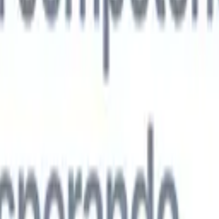
s agentes de IA de nueva generación
análisis de CV
Entrena un agente para reconocer campos personalizado
que analices.
Agente de envío de candidatos
Deja que la IA elabore una
ndidatos pulida lista para enviar por correo.
Agente de formato de
 currículums formateados por IA al instante y guárdalos como
te de presentación de candidatos
Crea correos de presentación de
 pulidos y personalizados con IA.
Soluciones por industria