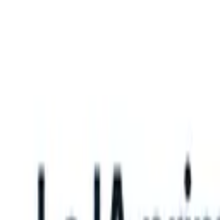
What happens when your ATS can take instructions?
|
Save my seat