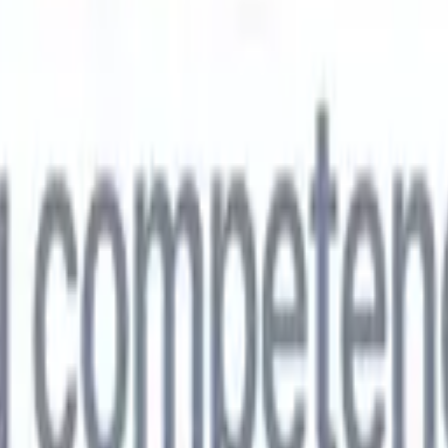
🇵
Japonés
🇮🇹
Italiano
🇨🇳
Chino
vil
🇵
Japonés
🇮🇹
Italiano
🇨🇳
Chino