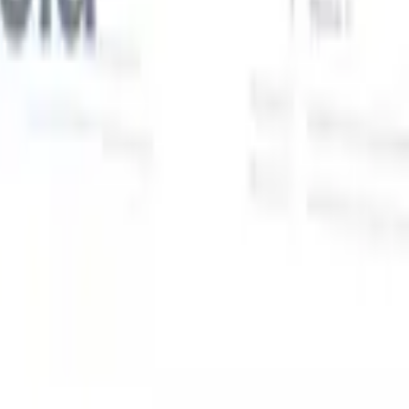
Nuestras funciones de IA para reclutadores
inteligentes
Integración GPT
Automatiza la creación de contenido y el
s
compromiso con candidatos con GPT.
Búsqueda con IA
Busca en
toda internet con lenguaje natural.
Emparejamiento de candidatos
con IA
Empareja candidatos calificados con puestos mediante
análisis impulsado por IA.
Secuenciación de contacto
Involucra a
los candidatos a través de secuencias inteligentes de correo, SMS y
LinkedIn.
Desbloquee la Eficiencia de Reclutamiento Como Nunca
Antes
Quiero una demo