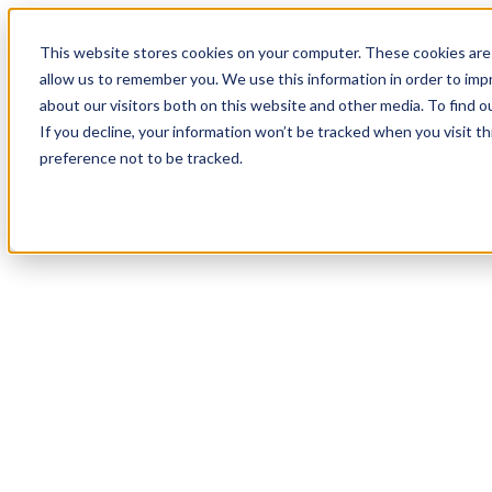
18
Day
:
This website stores cookies on your computer. These cookies are 
08
HR
:
allow us to remember you. We use this information in order to im
50
Min
about our visitors both on this website and other media. To find o
:
If you decline, your information won’t be tracked when you visit t
05
Sec
preference not to be tracked.