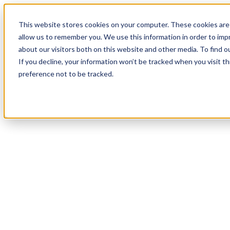
16
Day
:
This website stores cookies on your computer. These cookies are 
10
HR
:
allow us to remember you. We use this information in order to im
06
Min
about our visitors both on this website and other media. To find o
:
If you decline, your information won’t be tracked when you visit t
36
Sec
preference not to be tracked.