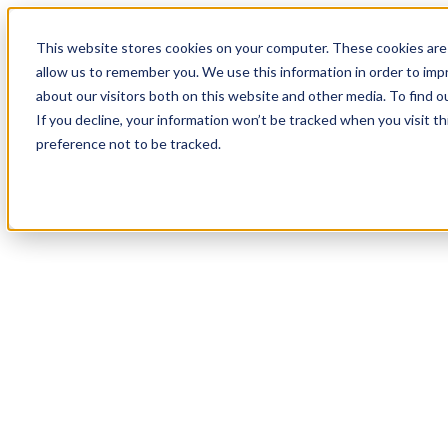
19
Day
:
This website stores cookies on your computer. These cookies are 
04
HR
:
allow us to remember you. We use this information in order to im
47
Min
about our visitors both on this website and other media. To find o
:
If you decline, your information won’t be tracked when you visit t
00
Sec
preference not to be tracked.