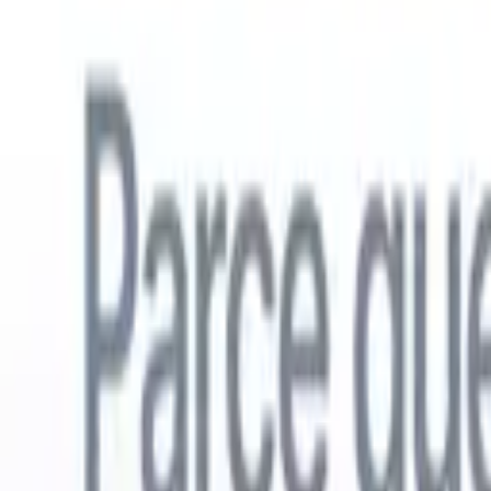
Français
🇺🇸
Anglais
🇳🇱
Néerlandais
🇧🇷
Portugais
🇪🇸
Espagnol
🇩🇪
Alle
Produits
Fonctionnalités
IA
Tarifs
Centre de connaissances
Accédez à tout Recruit CRM via UNE application mobile puissante
Configurez sur le web, puis utilisez sur mobile.
S'inscrire maintenant
Français
🇺🇸
Anglais
🇳🇱
Néerlandais
🇧🇷
Portugais
🇪🇸
Espagnol
🇩🇪
Alle
Je veux une démo