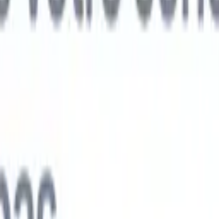
ts IA nouvelle génération
nalyse des CV
Entraînez un agent à reconnaître les champs personnalisé
V que vous analysez.
Agent de soumission de candidats
Laissez l'IA cré
e candidats soignée, prête à être envoyée par e-mail.
Agent de mise en
 CV
Générez des CV formatés par l'IA instantanément et enregistrez-les
 de présentation des candidats
Créez des e-mails de présentation de
oignés et personnalisés grâce à l'IA.
Solutions par secteur