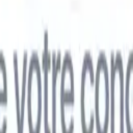
mand
🇯🇵
Japonais
🇮🇹
Italien
🇨🇳
Chinois
mand
🇯🇵
Japonais
🇮🇹
Italien
🇨🇳
Chinois