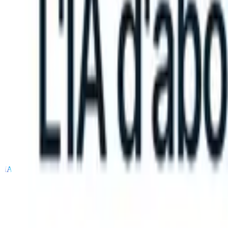
 can take instructions?
|
Save my seat
What happens when your ATS 
Produits
Fonctionnalités
IA
Tarifs
Centre de connaissances
Se connecter
Essai gratuit