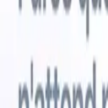
Essai gratuit
L'IA qui travaille pour vous
Nos agen
Les agents IA gèrent les réponses aux e-mails, les
Voir tout
soumissions de candidats, la mise en forme des CV et les
Agent d'a
stratégies de sourcing, vous donnant un meilleur contrôle
dans les C
sur votre recrutement et améliorant la vitesse et la
une liste d
précision.
forme des
PDF.
Agent
Comment les agents IA peuvent changer votre façon de
candidats s
recruter.
↗
Nouvelle version
Connectez vos données à l'IA avec
Recruit CRM MCP
Ce que nous offrons