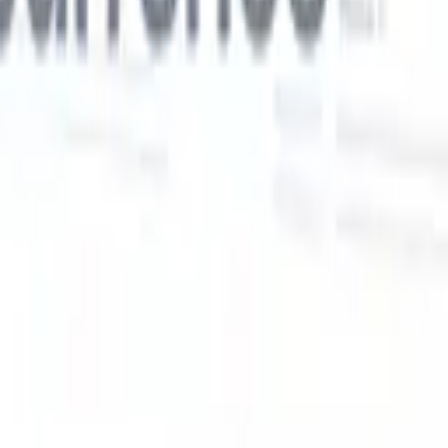
Nos fonctionnalités IA pour les recruteurs
intelligents
Intégration GPT
Automatisez la création de contenu et
s
l'engagement des candidats avec GPT.
Sourcing IA
Sourcez sur tout
er
internet grâce au langage naturel.
Correspondance IA de
candidats
Associez les candidats qualifiés aux postes grâce à une
 en
analyse pilotée par l'IA.
Séquençage de prospection
Engagez les
candidats via des séquences intelligentes d'e-mails, SMS et
LinkedIn.
Libérez l'Efficacité de Recrutement Comme Jamais
Auparavant