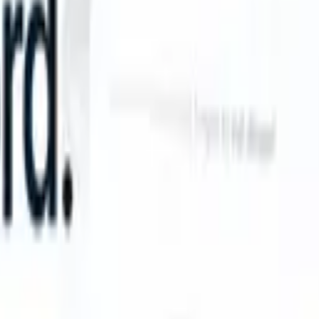
can take instructions?
|
Save my seat