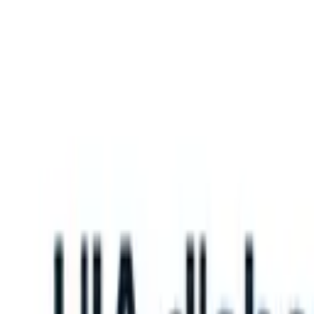
What happens when your ATS can take instructions?
|
Save my seat