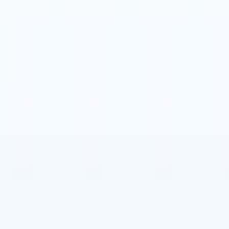
nese
🇪🇸
Spagnolo
🇨🇳
Cinese
🇩🇪
Tedesco
nese
🇪🇸
Spagnolo
🇨🇳
Cinese
🇩🇪
Tedesco