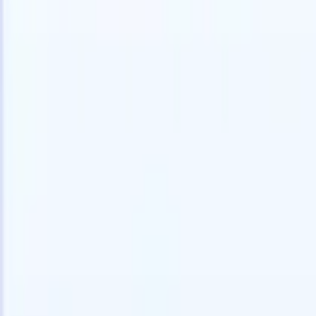
Prova gratuita
L'IA che lavora per te
I nostri
Gli agenti IA gestiscono risposte email, invii di candidati,
Visualizza 
formattazione CV e strategie di ricerca, offrendoti un
Agente di 
maggiore controllo sul tuo reclutamento e migliorando
che analizz
velocità e precisione.
curata pron
dall'IA su
Come gli agenti IA possono cambiare il tuo modo di
mail di pre
assumere.
↗
Nuova versione
Collega i tuoi dati all'IA con Recruit
CRM MCP
Cosa offriamo