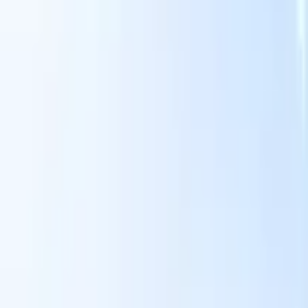
Le nostre funzionalità IA per i recruiter intelligenti
Integrazione GPT
Automatizza la creazione di contenuti e il
coinvolgimento dei candidati con GPT.
Ricerca IA
Cerca in tutto
V
internet con linguaggio naturale.
Abbinamento candidati con
IA
Abbina candidati qualificati ai ruoli con analisi guidata
ati
dall'IA.
Sequenziazione outreach
Coinvolgi i candidati tramite
sequenze intelligenti di email, SMS e LinkedIn.
Sblocca l'Efficienza di Reclutamento Come Mai Prima
Voglio una demo