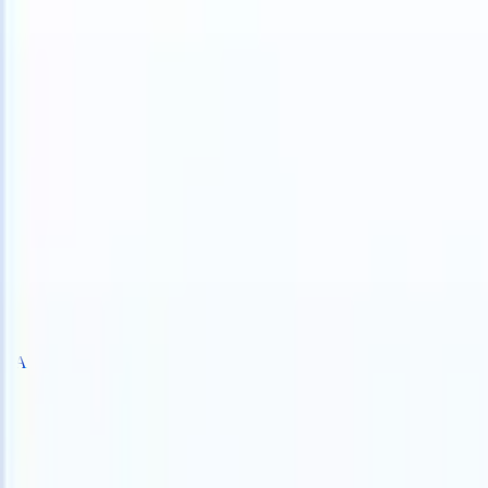
ake instructions?
|
Save my seat
What happens when your ATS can ta
Prodotti
Funzionalità
IA
Prezzi
Centro di conoscenza
Accedi
Prova gratuita