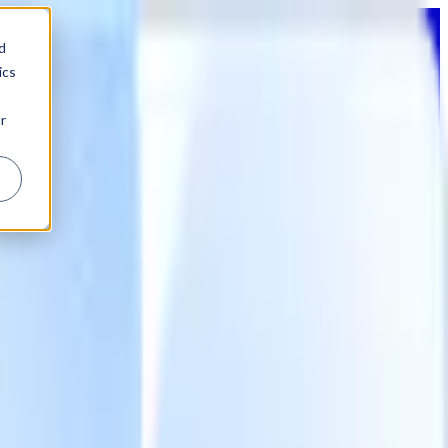
d
ics
r