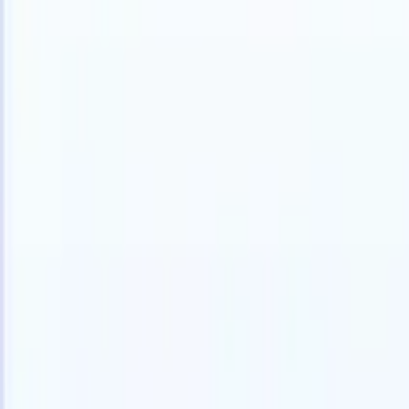
Italiano
🇺🇸
Inglese
🇫🇷
Francese
🇳🇱
Olandese
🇧🇷
Portoghese
🇯🇵
Giappo
Prodotti
Funzionalità
IA
Prezzi
Centro di conoscenza
Accedi a tutto Recruit CRM tramite UN'UNICA potente app mobile
Configura sul web, poi usa su mobile.
Registrati ora
Italiano
🇺🇸
Inglese
🇫🇷
Francese
🇳🇱
Olandese
🇧🇷
Portoghese
🇯🇵
Giappo
Voglio una demo