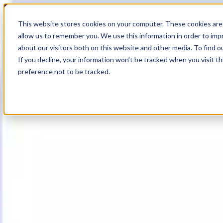
17
Day
:
This website stores cookies on your computer. These cookies are 
04
HR
:
allow us to remember you. We use this information in order to im
05
Min
about our visitors both on this website and other media. To find o
:
If you decline, your information won’t be tracked when you visit t
40
Sec
preference not to be tracked.