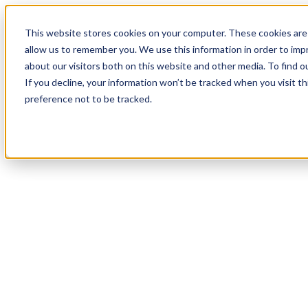
19
Day
:
This website stores cookies on your computer. These cookies are 
09
HR
:
allow us to remember you. We use this information in order to im
11
Min
about our visitors both on this website and other media. To find o
:
If you decline, your information won’t be tracked when you visit t
36
Sec
preference not to be tracked.