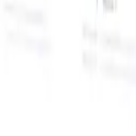
面向智能招聘人员的AI功能
GPT集成
使用GPT自动化内容创建和候选人互动。
AI人才搜
寻
使用自然语言在整个互联网中搜寻人才。
AI候选人匹配
通
智
过AI驱动的分析将合格候选人与职位进行匹配。
外联序列
通
式
过智能邮件、短信和LinkedIn序列与候选人互动。
用
释放前所未有的招聘效率