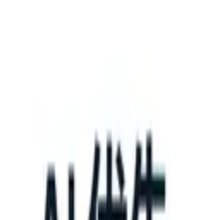
What happens when your ATS can take instructions?
|
Save my seat