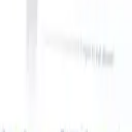
our ATS can take instructions?
|
Save my seat