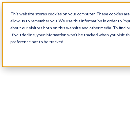
18
Day
:
This website stores cookies on your computer. These cookies are 
14
HR
:
allow us to remember you. We use this information in order to im
01
Min
about our visitors both on this website and other media. To find o
:
If you decline, your information won’t be tracked when you visit t
05
Sec
preference not to be tracked.