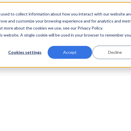
used to collect information about how you interact with our website an
prove and customize your browsing experience and for analytics and metr
ut more about the cookies we use, see our Privacy Policy.
his website. A single cookie will be used in your browser to remember you
Cookies settings
Accept
Decline