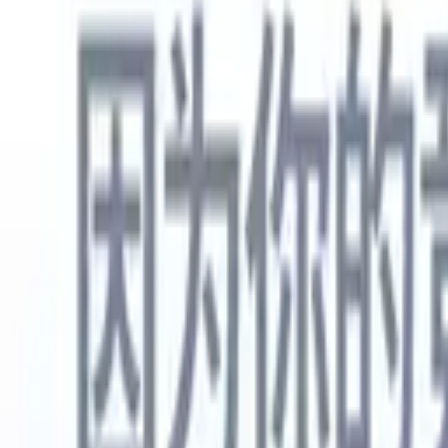
中文
🇺🇸
英语
🇳🇱
荷兰语
🇫🇷
法语
🇧🇷
葡萄牙语
🇪🇸
西班牙语
🇩🇪
产品
功能
人工智能
定价
知识中心
通过一个强大的移动应用程序访问Recruit CRM的所有功能
在网络上设置，然后在移动设备上使用。
立即注册
中文