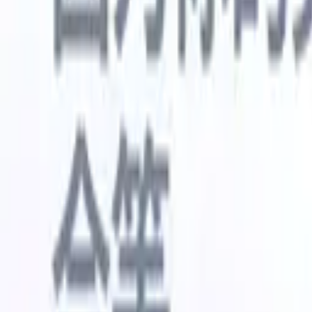
🇺🇸
英语
🇳🇱
荷兰语
🇫🇷
法语
🇧🇷
葡萄牙语
🇪🇸
西班牙语
🇩🇪
我想要一个演示
免费试用
替您完成工作的AI
我们的
AI智能体处理邮件回复、候选人提交、简历格式化和
查看全部
人才搜寻策略，让您对招聘工作拥有更大掌控力，同
简历解析
时提升效率与准确性。
能体
让A
化智能体
了解AI智能体如何改变您的招聘方式。
↗
AI创建
最新发布
通过 Recruit CRM MCP 将您的数据连
接到 AI