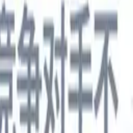
德语
🇯🇵
日语
🇮🇹
意大利语