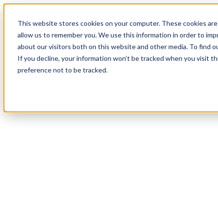
17
Day
:
This website stores cookies on your computer. These cookies are 
22
HR
:
allow us to remember you. We use this information in order to im
22
Min
about our visitors both on this website and other media. To find o
:
If you decline, your information won’t be tracked when you visit t
45
Sec
preference not to be tracked.