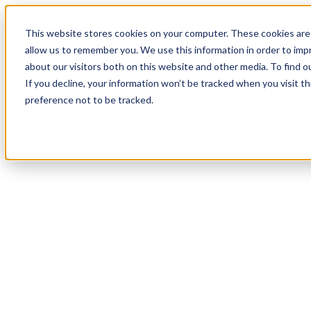
17
Day
:
This website stores cookies on your computer. These cookies are 
11
HR
:
allow us to remember you. We use this information in order to im
00
Min
about our visitors both on this website and other media. To find o
:
If you decline, your information won’t be tracked when you visit t
40
Sec
preference not to be tracked.