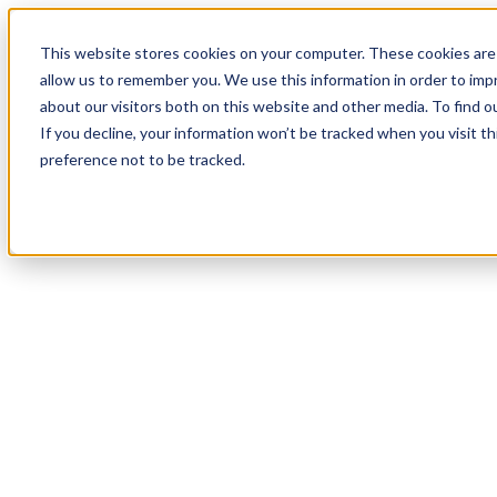
17
Day
:
This website stores cookies on your computer. These cookies are 
04
HR
:
allow us to remember you. We use this information in order to im
15
Min
about our visitors both on this website and other media. To find o
:
If you decline, your information won’t be tracked when you visit t
27
Sec
preference not to be tracked.