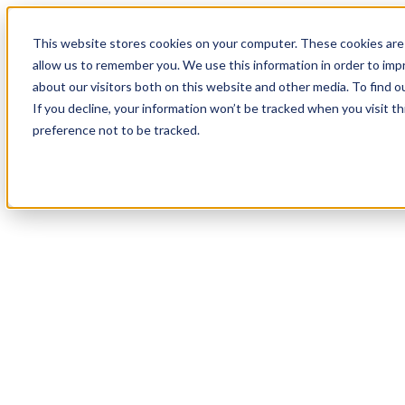
17
Day
:
This website stores cookies on your computer. These cookies are 
06
HR
:
allow us to remember you. We use this information in order to im
36
Min
about our visitors both on this website and other media. To find o
:
If you decline, your information won’t be tracked when you visit t
53
Sec
preference not to be tracked.