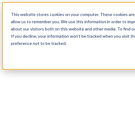
19
Day
:
This website stores cookies on your computer. These cookies are 
02
HR
:
allow us to remember you. We use this information in order to im
28
Min
about our visitors both on this website and other media. To find o
:
If you decline, your information won’t be tracked when you visit t
29
Sec
preference not to be tracked.