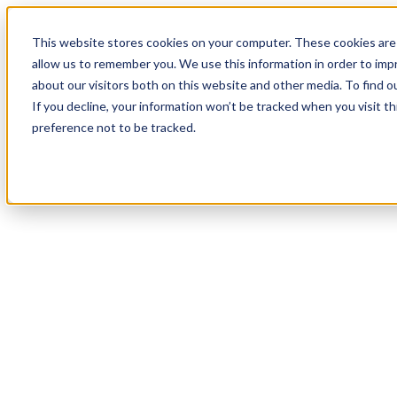
17
Day
:
This website stores cookies on your computer. These cookies are 
21
HR
:
allow us to remember you. We use this information in order to im
21
Min
about our visitors both on this website and other media. To find o
:
If you decline, your information won’t be tracked when you visit t
51
Sec
preference not to be tracked.