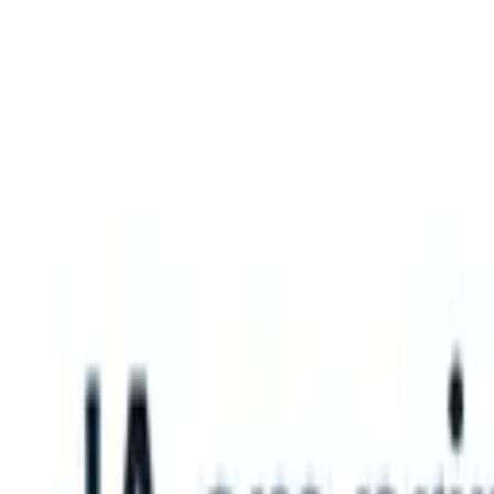
What happens when your ATS can take instructions?
|
Save my seat