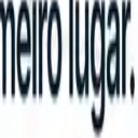
n take instructions?
|
Save my seat