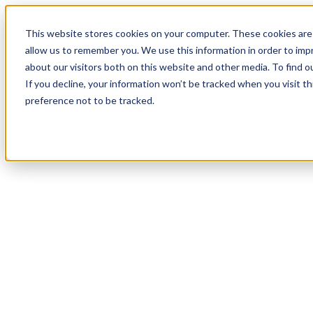
18
Day
:
This website stores cookies on your computer. These cookies are 
23
HR
:
allow us to remember you. We use this information in order to im
18
Min
about our visitors both on this website and other media. To find o
:
If you decline, your information won’t be tracked when you visit t
42
Sec
preference not to be tracked.