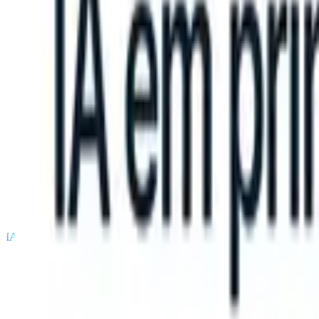
an take instructions?
|
Save my seat
What happens when your ATS ca
Produtos
Recursos
IA
Preços
Centro de Conhecimento
Entrar
Experimente grátis