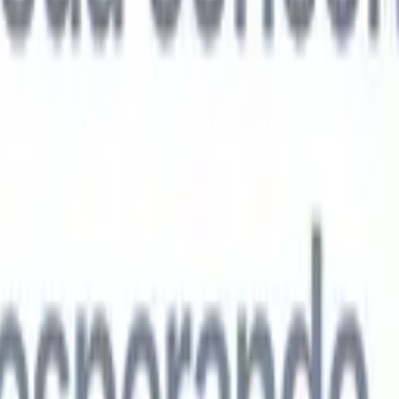
agentes de IA de próxima geração
análise de currículo
Treine um agente para reconhecer campos
ados nos currículos que você analisa.
Agente de envio de candidatos
Dei
uma lista refinada de candidatos pronta para envio por e-mail.
Agente de
 de currículo
Gere currículos formatados por IA na hora e salve-os com
te de apresentação de candidatos
Crie e-mails de apresentação de
 personalizados e profissionais com IA.
Soluções por setor