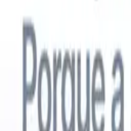
Português
🇺🇸
Inglês
🇳🇱
Holandês
🇫🇷
Francês
🇪🇸
Espanhol
🇩🇪
Alemão
🇯
Produtos
Recursos
IA
Preços
Centro de Conhecimento
Acesse todo o Recruit CRM através de UM poderoso aplicativo móve
Configure na web, depois use no celular.
Inscrever-se agora
Português
🇺🇸
Inglês
🇳🇱
Holandês
🇫🇷
Francês
🇪🇸
Espanhol
🇩🇪
Alemão
🇯
Quero uma demo