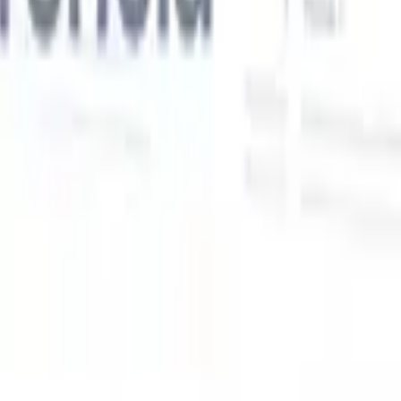
Nossas funcionalidades de IA para recrutadores
inteligentes
Integração GPT
Automatize a criação de conteúdo e o engajamento
de candidatos com GPT.
Sourcing com IA
Busque em toda a
xe
internet com linguagem natural.
Correspondência de candidatos
com IA
Combine candidatos qualificados a vagas com análise
o
orientada por IA.
Sequenciamento de outreach
Engaje candidatos
por meio de sequências inteligentes de e-mail, SMS e LinkedIn.
Desbloqueie a Eficiência de Recrutamento Como Nunca
Antes
Quero uma demo