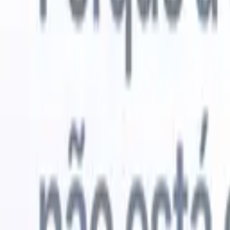
Experimente grátis
IA que faz o trabalho por você
Nossos 
Os agentes de IA cuidam de respostas de e-mail, envios de
Ver tudo
candidatos, formatação de currículos e estratégias de
Agente de 
sourcing, oferecendo maior controle sobre seu
personaliz
recrutamento e melhorando velocidade e precisão.
a IA criar 
formatação
Como os agentes de IA podem mudar a forma como você
PDFs.
Agen
contrata.
↗
candidatos
Novo lançamento
Conecte seus dados à IA com o
Recruit CRM MCP
O que oferecemos