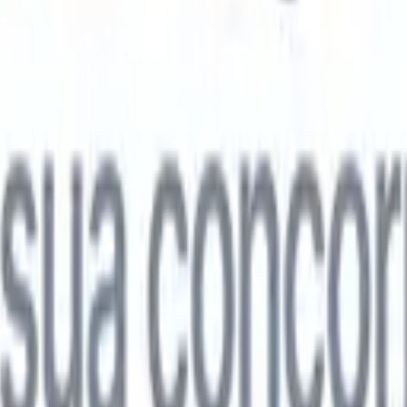

Japonês
🇮🇹
Italiano
🇨🇳
Chinês
l

Japonês
🇮🇹
Italiano
🇨🇳
Chinês