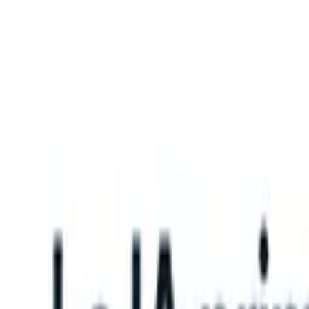
What happens when your ATS can take instructions?
|
Save my seat