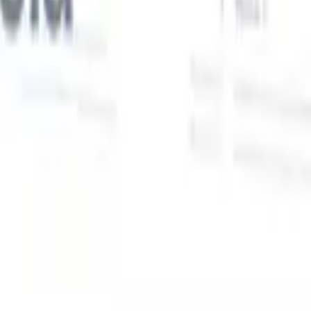
Nuestras funciones de IA para reclutadores
inteligentes
Integración GPT
Automatiza la creación de contenido y el
s
compromiso con candidatos con GPT.
Búsqueda con IA
Busca en
toda internet con lenguaje natural.
Emparejamiento de candidatos
con IA
Empareja candidatos calificados con puestos mediante
análisis impulsado por IA.
Secuenciación de contacto
Involucra a
los candidatos a través de secuencias inteligentes de correo, SMS y
LinkedIn.
Desbloquee la Eficiencia de Reclutamiento Como Nunca
Antes
Quiero una demo