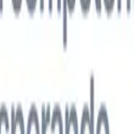
s agentes de IA de nueva generación
análisis de CV
Entrena un agente para reconocer campos personalizado
que analices.
Agente de envío de candidatos
Deja que la IA elabore una
ndidatos pulida lista para enviar por correo.
Agente de formato de
 currículums formateados por IA al instante y guárdalos como
te de presentación de candidatos
Crea correos de presentación de
 pulidos y personalizados con IA.
Soluciones por industria