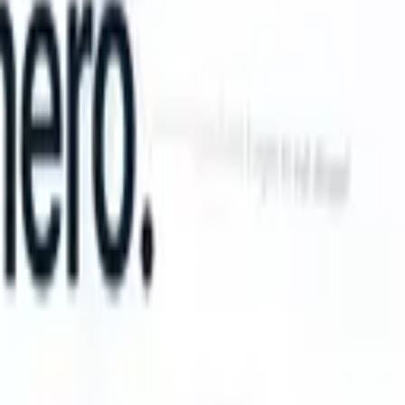
n take instructions?
|
Save my seat