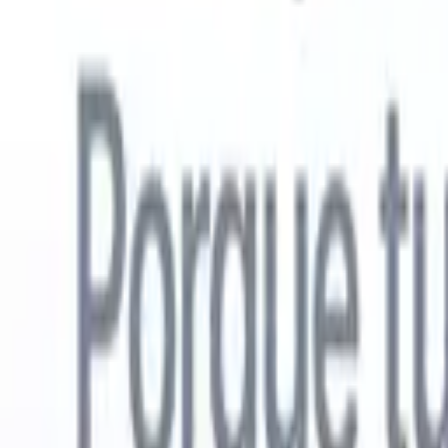
Español
🇺🇸
Inglés
🇳🇱
Neerlandés
🇫🇷
Francés
🇧🇷
Portugués
🇩🇪
Alemán

Productos
Características
IA
Precios
Centro de conocimiento
Acceda a todo Recruit CRM a través de UNA poderosa aplicación mó
Configure en la web, luego use en móvil.
Registrarse ahora
Español
🇺🇸
Inglés
🇳🇱
Neerlandés
🇫🇷
Francés
🇧🇷
Portugués
🇩🇪
Alemán

Quiero una demo