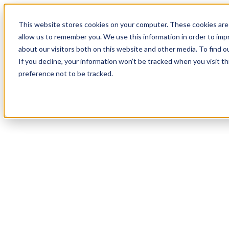
17
Day
:
This website stores cookies on your computer. These cookies are 
20
HR
:
allow us to remember you. We use this information in order to im
52
Min
about our visitors both on this website and other media. To find o
:
If you decline, your information won’t be tracked when you visit t
17
Sec
preference not to be tracked.