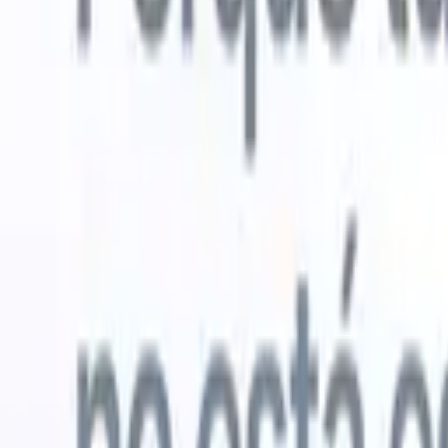
Probar gratis
IA que trabaja por ti
Nuestro
Los agentes de IA gestionan respuestas de correo, envíos
Ver todo
de candidatos, formato de CV y estrategias de búsqueda,
Agente de 
dándote mayor control sobre tu reclutamiento y mejorando
en los CV 
la velocidad y precisión.
lista de ca
CV
Genera
Cómo los agentes de IA pueden cambiar tu forma de
PDFs.
Agen
contratar.
↗
candidatos
Nueva versión
Conecta tus datos a la IA con Recruit
CRM MCP
Lo que ofrecemos