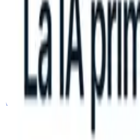
an take instructions?
|
Save my seat
What happens when your ATS ca
Productos
Características
IA
Precios
Centro de conocimiento
Iniciar sesión
Probar gratis