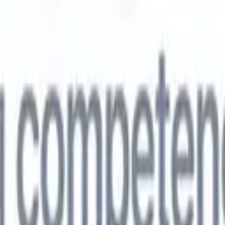
🇵
Japonés
🇮🇹
Italiano
🇨🇳
Chino
vil
🇵
Japonés
🇮🇹
Italiano
🇨🇳
Chino