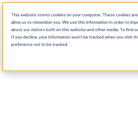
17
Day
:
This website stores cookies on your computer. These cookies are 
20
HR
:
allow us to remember you. We use this information in order to im
37
Min
about our visitors both on this website and other media. To find o
:
If you decline, your information won’t be tracked when you visit t
33
Sec
preference not to be tracked.