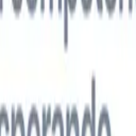
s agentes de IA de nueva generación
análisis de CV
Entrena un agente para reconocer campos personalizado
que analices.
Agente de envío de candidatos
Deja que la IA elabore una
ndidatos pulida lista para enviar por correo.
Agente de formato de
 currículums formateados por IA al instante y guárdalos como
te de presentación de candidatos
Crea correos de presentación de
 pulidos y personalizados con IA.
Soluciones por industria