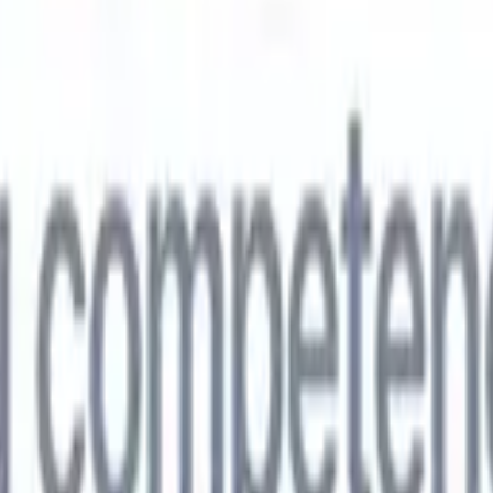
🇵
Japonés
🇮🇹
Italiano
🇨🇳
Chino
vil
🇵
Japonés
🇮🇹
Italiano
🇨🇳
Chino