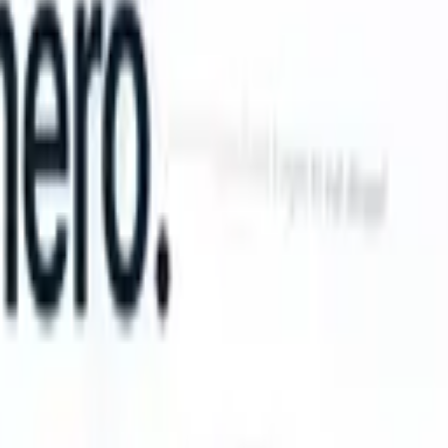
n take instructions?
|
Save my seat