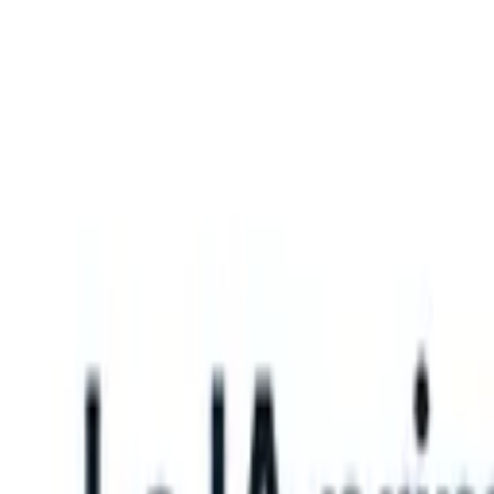
What happens when your ATS can take instructions?
|
Save my seat