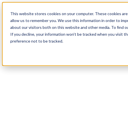
18
Day
:
This website stores cookies on your computer. These cookies are 
19
HR
:
allow us to remember you. We use this information in order to im
07
Min
about our visitors both on this website and other media. To find o
:
If you decline, your information won’t be tracked when you visit t
42
Sec
preference not to be tracked.