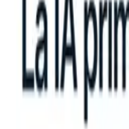
an take instructions?
|
Save my seat
What happens when your ATS ca
Productos
Características
IA
Precios
Centro de conocimiento
Iniciar sesión
Probar gratis