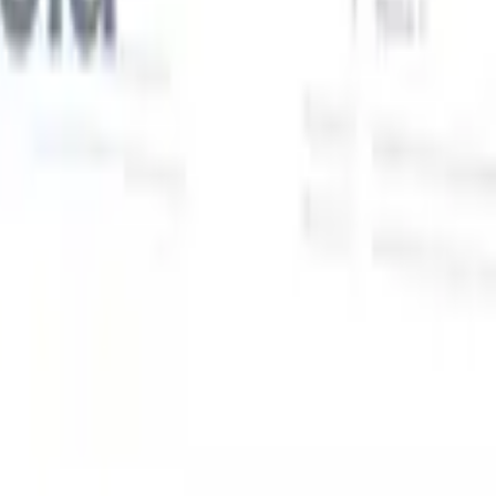
Nuestras funciones de IA para reclutadores
inteligentes
Integración GPT
Automatiza la creación de contenido y el
s
compromiso con candidatos con GPT.
Búsqueda con IA
Busca en
toda internet con lenguaje natural.
Emparejamiento de candidatos
con IA
Empareja candidatos calificados con puestos mediante
análisis impulsado por IA.
Secuenciación de contacto
Involucra a
los candidatos a través de secuencias inteligentes de correo, SMS y
LinkedIn.
Desbloquee la Eficiencia de Reclutamiento Como Nunca
Antes
Quiero una demo