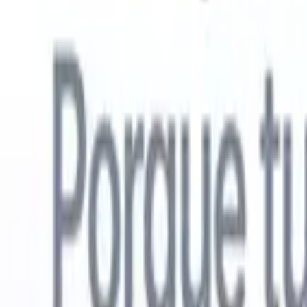
Español
🇺🇸
Inglés
🇳🇱
Neerlandés
🇫🇷
Francés
🇧🇷
Portugués
🇩🇪
Alemán

Productos
Características
IA
Precios
Centro de conocimiento
Acceda a todo Recruit CRM a través de UNA poderosa aplicación mó
Configure en la web, luego use en móvil.
Registrarse ahora
Español
🇺🇸
Inglés
🇳🇱
Neerlandés
🇫🇷
Francés
🇧🇷
Portugués
🇩🇪
Alemán

Quiero una demo