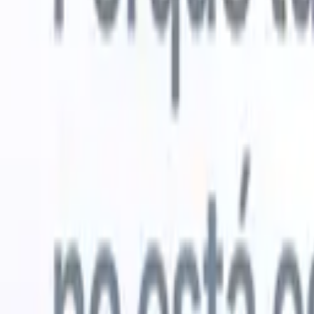
Probar gratis
IA que trabaja por ti
Nuestro
Los agentes de IA gestionan respuestas de correo, envíos
Ver todo
de candidatos, formato de CV y estrategias de búsqueda,
Agente de 
dándote mayor control sobre tu reclutamiento y mejorando
en los CV 
la velocidad y precisión.
lista de ca
CV
Genera
Cómo los agentes de IA pueden cambiar tu forma de
PDFs.
Agen
contratar.
↗
candidatos
Nueva versión
Conecta tus datos a la IA con Recruit
CRM MCP
Lo que ofrecemos