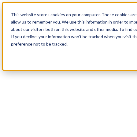
17
Day
:
This website stores cookies on your computer. These cookies are 
19
HR
:
allow us to remember you. We use this information in order to im
35
Min
about our visitors both on this website and other media. To find o
:
If you decline, your information won’t be tracked when you visit t
36
Sec
preference not to be tracked.